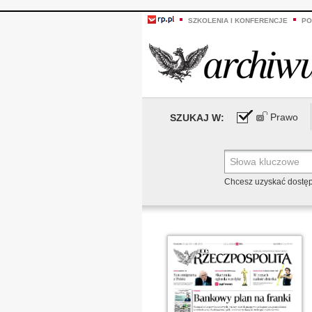
SZKOLENIA I KONFERENCJE
PO
Prawo
SZUKAJ W:
Chcesz uzyskać dostę