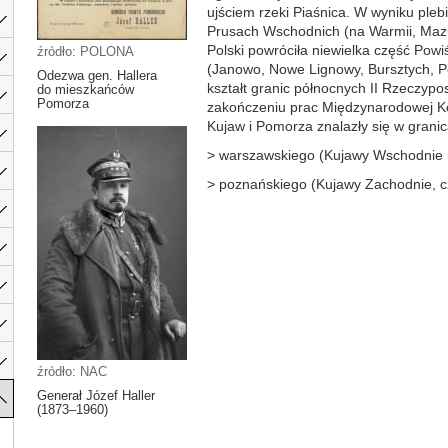
ujściem rzeki Piaśnica. W wyniku ple
Prusach Wschodnich (na Warmii, Mazur
Polski powróciła niewielka część Pow
źródło: POLONA
(Janowo, Nowe Lignowy, Bursztych, P
Odezwa gen. Hallera
kształt granic północnych II Rzeczypos
do mieszkańców
Pomorza
zakończeniu prac Międzynarodowej Kom
Kujaw i Pomorza znalazły się w grani
> warszawskiego (Kujawy Wschodnie i
> poznańskiego (Kujawy Zachodnie, cz
źródło: NAC
Generał Józef Haller
(1873–1960)