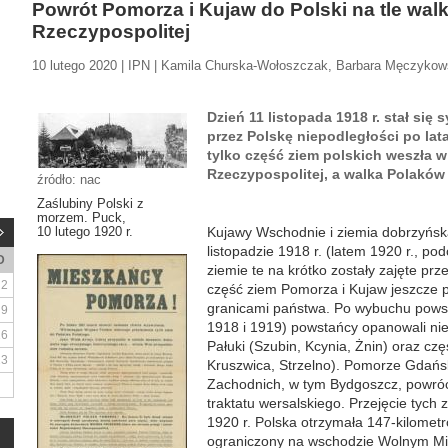
Powrót Pomorza i Kujaw do Polski na tle walk 
Rzeczypospolitej
10 lutego 2020 | IPN | Kamila Churska-Wołoszczak, Barbara Męczyko
Dzień 11 listopada 1918 r. stał się
przez Polskę niepodległości po la
tylko część ziem polskich weszła 
Rzeczypospolitej, a walka Polaków 
źródło: nac
Zaślubiny Polski z
morzem. Puck,
10 lutego 1920 r.
Kujawy Wschodnie i ziemia dobrzyńsk
listopadzie 1918 r. (latem 1920 r., po
D
ziemie te na krótko zostały zajęte prz
2
część ziem Pomorza i Kujaw jeszcze 
granicami państwa. Po wybuchu powsta
9
1918 i 1919) powstańcy opanowali nie 
16
Pałuki (Szubin, Kcynia, Żnin) oraz c
23
Kruszwica, Strzelno). Pomorze Gdańsk
Zachodnich, w tym Bydgoszcz, powróc
traktatu wersalskiego. Przejęcie tych 
1920 r. Polska otrzymała 147-kilome
ograniczony na wschodzie Wolnym Mi