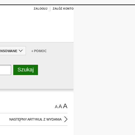
ZALOGUJ
ZAŁÓŻ KONTO
ANSOWANE
+ POMOC
A
A
A
NASTĘPNY ARTYKUŁ Z WYDANIA