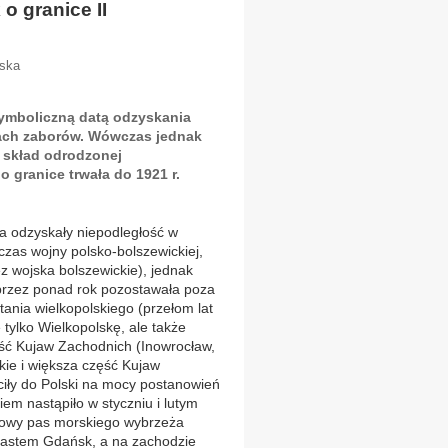
o granice II
wska
 symboliczną datą odzyskania
tach zaborów. Wówczas jednak
w skład odrodzonej
o granice trwała do 1921 r.
a odzyskały niepodległość w
dczas wojny polsko-bolszewickiej,
ez wojska bolszewickie), jednak
przez ponad rok pozostawała poza
nia wielkopolskiego (przełom lat
tylko Wielkopolskę, ale także
zęść Kujaw Zachodnich (Inowrocław,
ie i większa część Kujaw
iły do Polski na mocy postanowień
ziem nastąpiło w styczniu i lutym
trowy pas morskiego wybrzeża
astem Gdańsk, a na zachodzie