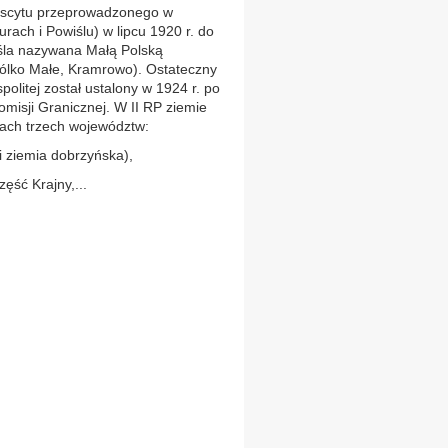
biscytu przeprowadzonego w
ach i Powiślu) w lipcu 1920 r. do
iśla nazywana Małą Polską
ólko Małe, Kramrowo). Ostateczny
politej został ustalony w 1924 r. po
isji Granicznej. W II RP ziemie
cach trzech województw:
 ziemia dobrzyńska),
ęść Krajny,...