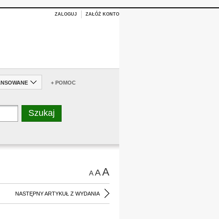
ZALOGUJ
ZAŁÓŻ KONTO
ANSOWANE
+ POMOC
A
A
A
NASTĘPNY ARTYKUŁ Z WYDANIA