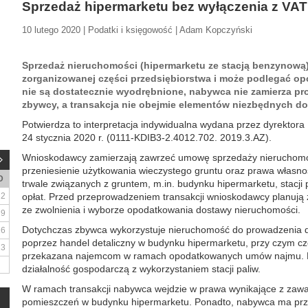
Sprzedaż hipermarketu bez wyłączenia z VAT
10 lutego 2020 | Podatki i księgowość | Adam Kopczyński
Sprzedaż nieruchomości (hipermarketu ze stacją benzynową)
zorganizowanej części przedsiębiorstwa i może podlegać opo
nie są dostatecznie wyodrębnione, nabywca nie zamierza pr
zbywcy, a transakcja nie obejmie elementów niezbędnych do 
Potwierdza to interpretacja indywidualna wydana przez dyrektora
24 stycznia 2020 r. (0111-KDIB3-2.4012.702. 2019.3.AZ).
Wnioskodawcy zamierzają zawrzeć umowę sprzedaży nieruchomo
przeniesienie użytkowania wieczystego gruntu oraz prawa własno
D
trwale związanych z gruntem, m.in. budynku hipermarketu, stacji 
2
opłat. Przed przeprowadzeniem transakcji wnioskodawcy planują 
ze zwolnienia i wyborze opodatkowania dostawy nieruchomości.
9
Dotychczas zbywca wykorzystuje nieruchomość do prowadzenia dz
16
poprzez handel detaliczny w budynku hipermarketu, przy czym c
23
przekazana najemcom w ramach opodatkowanych umów najmu. 
działalność gospodarczą z wykorzystaniem stacji paliw.
W ramach transakcji nabywca wejdzie w prawa wynikające z zaw
pomieszczeń w budynku hipermarketu. Ponadto, nabywca ma prz