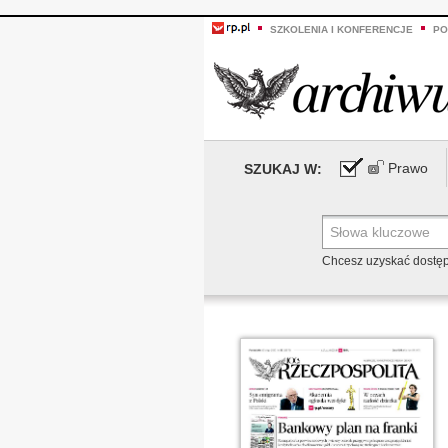
SZKOLENIA I KONFERENCJE
PO
Prawo
SZUKAJ W:
Chcesz uzyskać dostę