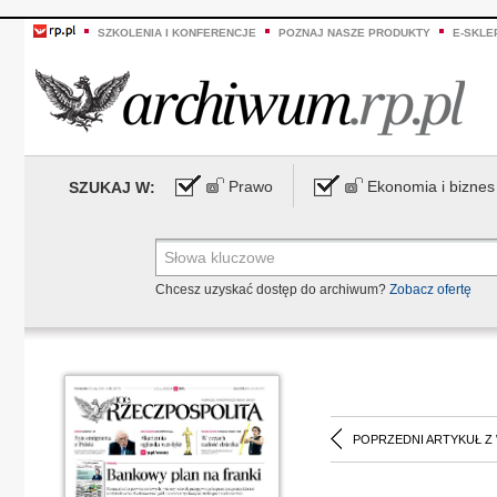
SZKOLENIA I KONFERENCJE
POZNAJ NASZE PRODUKTY
E-SKLE
Prawo
Ekonomia i biznes
SZUKAJ W:
Chcesz uzyskać dostęp do archiwum?
Zobacz ofertę
POPRZEDNI ARTYKUŁ Z