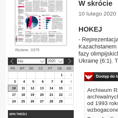
W skrócie
10 lutego 2020 
HOKEJ
- Reprezentacja
Kazachstanem w
Wydanie:
11579
fazy olimpijskic
Ukrainę (6:1). 
luty
2020
«
»
PN
WT
ŚR
CZ
PT
SB
ND
1
2
Dostęp do tr
3
4
5
6
7
8
9
10
11
12
13
14
15
16
Archiwum Rz
17
18
19
20
21
22
23
archiwalnyc
24
25
26
27
28
29
od 1993 roku
wzbogacone
SPIS TREŚCI