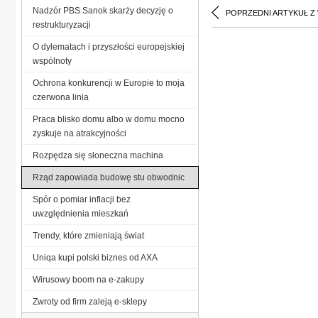
Nadzór PBS Sanok skarży decyzję o
POPRZEDNI ARTYKUŁ Z
restrukturyzacji
O dylematach i przyszłości europejskiej
wspólnoty
Ochrona konkurencji w Europie to moja
czerwona linia
Praca blisko domu albo w domu mocno
zyskuje na atrakcyjności
Rozpędza się słoneczna machina
Rząd zapowiada budowę stu obwodnic
Spór o pomiar inflacji bez
uwzględnienia mieszkań
Trendy, które zmieniają świat
Uniqa kupi polski biznes od AXA
Wirusowy boom na e-zakupy
Zwroty od firm zaleją e-sklepy