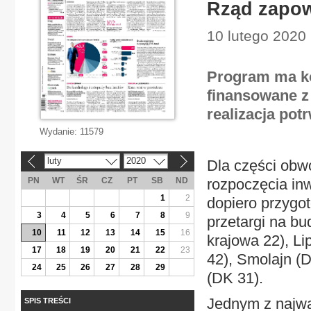
Rząd zapo
10 lutego 2020 
Program ma ko
finansowane z
realizacja pot
Wydanie:
11579
luty
2020
Dla części obw
«
»
PN
WT
ŚR
CZ
PT
SB
ND
rozpoczęcia in
1
2
dopiero przygo
3
4
5
6
7
8
9
przetargi na b
10
11
12
13
14
15
16
krajowa 22), L
17
18
19
20
21
22
23
42), Smolajn (
24
25
26
27
28
29
(DK 31).
Jednym z najw
SPIS TREŚCI