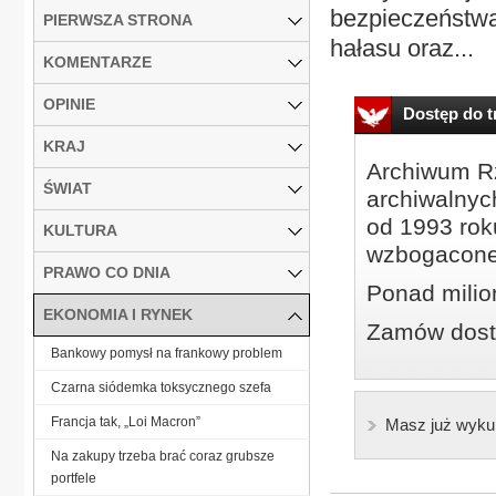
bezpieczeństwa
PIERWSZA STRONA
hałasu oraz...
KOMENTARZE
OPINIE
Dostęp do tr
KRAJ
Archiwum Rz
ŚWIAT
archiwalnyc
od 1993 roku
KULTURA
wzbogacone
PRAWO CO DNIA
Ponad milio
EKONOMIA I RYNEK
Zamów dostę
Bankowy pomysł na frankowy problem
Czarna siódemka toksycznego szefa
Francja tak, „Loi Macron”
Masz już wyku
Na zakupy trzeba brać coraz grubsze
portfele