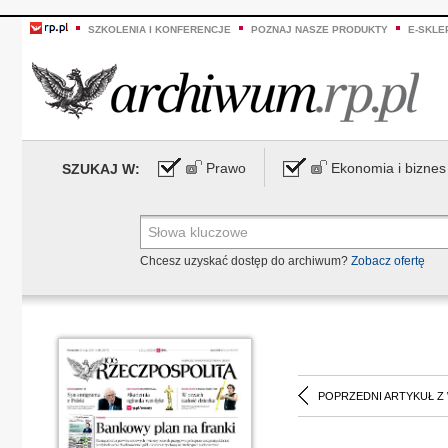
SZKOLENIA I KONFERENCJE
POZNAJ NASZE PRODUKTY
E-SKLE
Prawo
Ekonomia i biznes
SZUKAJ W:
Chcesz uzyskać dostęp do archiwum?
Zobacz ofertę
POPRZEDNI ARTYKUŁ Z