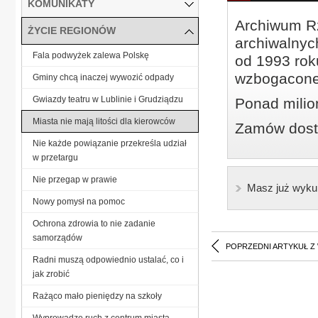
KOMUNIKATY
Archiwum Rz
ŻYCIE REGIONÓW
archiwalnyc
Fala podwyżek zalewa Polskę
od 1993 roku
wzbogacone
Gminy chcą inaczej wywozić odpady
Gwiazdy teatru w Lublinie i Grudziądzu
Ponad milio
Miasta nie mają litości dla kierowców
Zamów dostę
Nie każde powiązanie przekreśla udział
w przetargu
Nie przegap w prawie
Masz już wyku
Nowy pomysł na pomoc
Ochrona zdrowia to nie zadanie
samorządów
POPRZEDNI ARTYKUŁ Z
Radni muszą odpowiednio ustalać, co i
jak zrobić
Rażąco mało pieniędzy na szkoły
Wyprowadzę ruch z centrum miasta