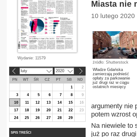
Miasta nie 
10 lutego 2020
Wydanie:
11579
źródło: Shutterstock
Władze Gdańska
luty
2020
«
»
zamierzają podnieść
opłaty za parkowanie
PN
WT
ŚR
CZ
PT
SB
ND
już drugi raz w ciągu
ostatnich miesięcy
1
2
3
4
5
6
7
8
9
10
11
12
13
14
15
16
argumenty nie 
17
18
19
20
21
22
23
potem wzrost o
24
25
26
27
28
29
Na niewiele to
już po raz drugi
SPIS TREŚCI