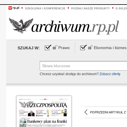
SZKOLENIA I KONFERENCJE
POZNAJ NASZE PRODUKTY
E-SKLE
Prawo
Ekonomia i biznes
SZUKAJ W:
Chcesz uzyskać dostęp do archiwum?
Zobacz ofertę
POPRZEDNI ARTYKUŁ Z