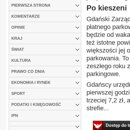
PIERWSZA STRONA
Po kieszeni
KOMENTARZE
Gdański Zarząd 
płatnego parkow
OPINIE
będzie od waka
KRAJ
też istotne pow
większości jej 
ŚWIAT
parkowania. To
KULTURA
zeszłego roku 
PRAWO CO DNIA
parkingowe.
EKONOMIA I RYNEK
Gdańscy urzędni
pierwszej godzi
SPORT
trzeciej 7,2 zł,
PODATKI I KSIĘGOWOŚĆ
strefie...
IPN
Dostęp do tr