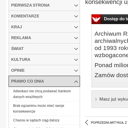
konsekwencji up
PIERWSZA STRONA
KOMENTARZE
Dostęp do tr
KRAJ
Archiwum Rz
REKLAMA
archiwalnyc
od 1993 roku
ŚWIAT
wzbogacone
KULTURA
Ponad milio
OPINIE
Zamów dostę
PRAWO CO DNIA
Adwokaci nie chcą podawać bankom
danych wrażliwych
Masz już wyku
Brak egzaminu może mieć swoje
konsekwencje
Chaosu w sądach ciąg dalszy
POPRZEDNI ARTYKUŁ Z