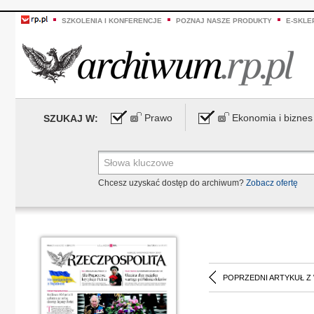
SZKOLENIA I KONFERENCJE
POZNAJ NASZE PRODUKTY
E-SKLE
Prawo
Ekonomia i biznes
SZUKAJ W:
Chcesz uzyskać dostęp do archiwum?
Zobacz ofertę
POPRZEDNI ARTYKUŁ Z