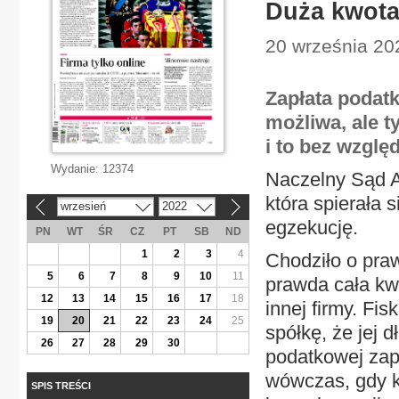
Duża kwota
20 września 202
Zapłata podatk
możliwa, ale t
i to bez wzglę
Wydanie:
12374
Naczelny Sąd Ad
która spierała 
wrzesień
2022
«
»
egzekucję.
PN
WT
ŚR
CZ
PT
SB
ND
1
2
3
4
Chodziło o praw
5
6
7
8
9
10
11
prawda cała kwo
12
13
14
15
16
17
18
innej firmy. Fi
19
20
21
22
23
24
25
spółkę, że jej d
26
27
28
29
30
podatkowej zapł
wówczas, gdy k
SPIS TREŚCI