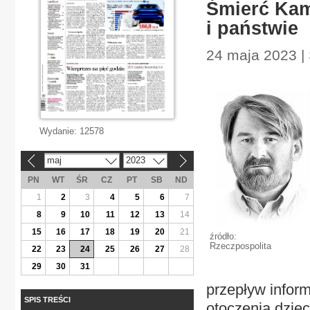
Śmierć Kami
i państwie
24 maja 2023 |
Wydanie:
12578
maj
2023
«
»
PN
WT
ŚR
CZ
PT
SB
ND
1
2
3
4
5
6
7
8
9
10
11
12
13
14
15
16
17
18
19
20
21
źródło:
Rzeczpospolita
22
23
24
25
26
27
28
29
30
31
przepływ inform
SPIS TREŚCI
otoczenia dziec