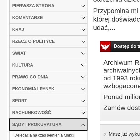
PIERWSZA STRONA
Przypomina mi s
KOMENTARZE
której doświad
udać,...
KRAJ
RZECZ O POLITYCE
Dostęp do tr
ŚWIAT
Archiwum Rz
KULTURA
archiwalnyc
PRAWO CO DNIA
od 1993 roku
wzbogacone
EKONOMIA I RYNEK
Ponad milio
SPORT
Zamów dostę
RACHUNKOWOŚĆ
SĄDY I PROKURATURA
Masz już wyku
Delegacja na czas pełnienia funkcji