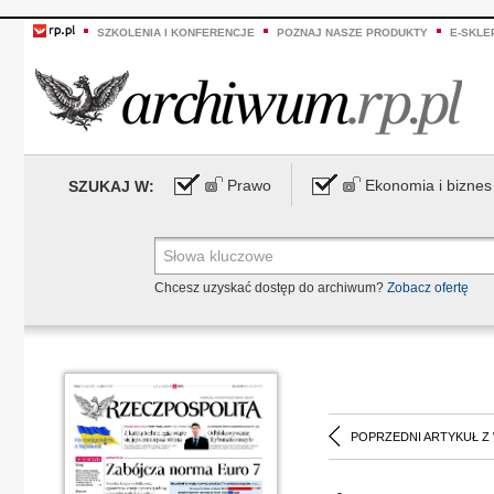
SZKOLENIA I KONFERENCJE
POZNAJ NASZE PRODUKTY
E-SKLE
Prawo
Ekonomia i biznes
SZUKAJ W:
Chcesz uzyskać dostęp do archiwum?
Zobacz ofertę
POPRZEDNI ARTYKUŁ Z