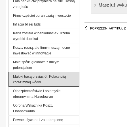
Fala bankructw przybiera na sile. Rosną
Masz już wyku
zaległości
Firmy częściej ograniczają inwestycje
Inflacja bliżej ludzi
POPRZEDNI ARTYKUŁ Z
Karta została w bankomacie? Trzeba
wyrobić duplikat
Koszty rosną, ale firmy muszą mocno
inwestować w innowacje
Małe spółki giełdowe z dużym
potencjałem
Małpki tracą przyjaciół, Polacy piją
coraz mniej wódki
O bezpieczeństwie i przemyśle
obronnym na Narodowym
Obrona Wskaźnika Kosztu
Finansowania
Pewne używane i za dobrą cenę