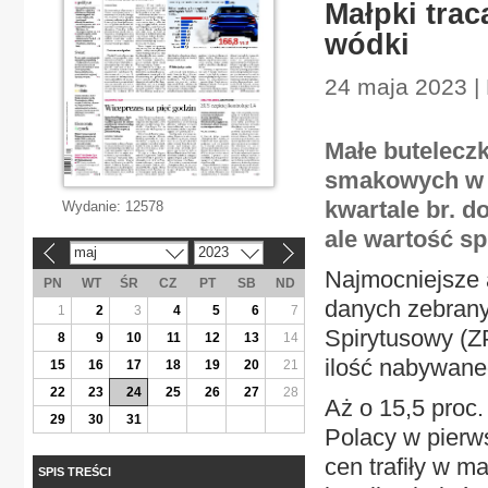
Małpki trac
wódki
24 maja 2023 | 
Małe butelecz
smakowych w t
kwartale br. d
Wydanie:
12578
ale wartość sp
maj
2023
«
»
Najmocniejsze a
PN
WT
ŚR
CZ
PT
SB
ND
danych zebran
1
2
3
4
5
6
7
Spirytusowy (Z
8
9
10
11
12
13
14
ilość nabywane
15
16
17
18
19
20
21
22
23
24
25
26
27
28
Aż o 15,5 proc.
29
30
31
Polacy w pierw
cen trafiły w m
SPIS TREŚCI