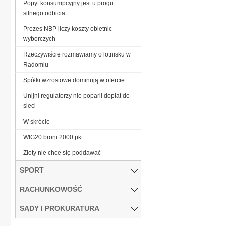
Popyt konsumpcyjny jest u progu
silnego odbicia
Prezes NBP liczy koszty obietnic
wyborczych
Rzeczywiście rozmawiamy o lotnisku w
Radomiu
Spółki wzrostowe dominują w ofercie
Unijni regulatorzy nie poparli dopłat do
sieci
W skrócie
WIG20 broni 2000 pkt
Złoty nie chce się poddawać
SPORT
RACHUNKOWOŚĆ
SĄDY I PROKURATURA