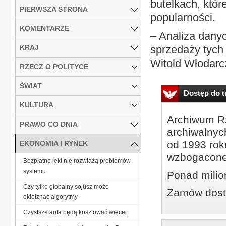
butelkach, któr
PIERWSZA STRONA
popularności.
KOMENTARZE
– Analiza dany
KRAJ
sprzedaży tych 
Witold Włodarcz
RZECZ O POLITYCE
ŚWIAT
Dostęp do tr
KULTURA
Archiwum Rz
PRAWO CO DNIA
archiwalnyc
od 1993 roku
EKONOMIA I RYNEK
wzbogacone
Bezpłatne leki nie rozwiążą problemów
systemu
Ponad milio
Czy tylko globalny sojusz może
Zamów dostę
okiełznać algorytmy
Czystsze auta będą kosztować więcej