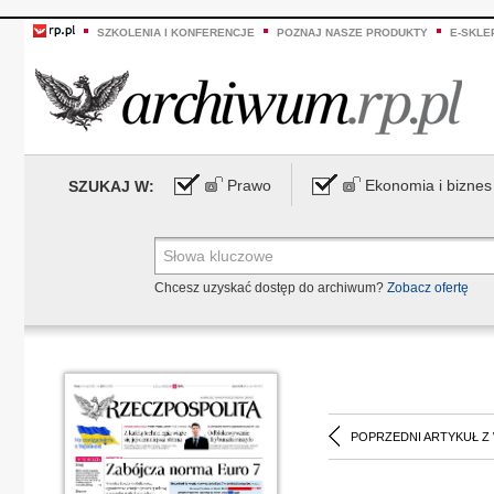
SZKOLENIA I KONFERENCJE
POZNAJ NASZE PRODUKTY
E-SKLE
Prawo
Ekonomia i biznes
SZUKAJ W:
Chcesz uzyskać dostęp do archiwum?
Zobacz ofertę
POPRZEDNI ARTYKUŁ Z