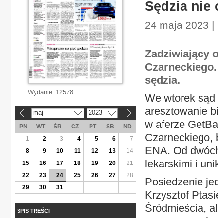
Sędzia nie
24 maja 2023 |
Zadziwiający 
Czarneckiego.
sędzia.
Wydanie:
12578
We wtorek sąd 
aresztowanie b
maj
2023
«
»
w aferze GetBa
PN
WT
ŚR
CZ
PT
SB
ND
Czarneckiego, 
1
2
3
4
5
6
7
ENA. Od dwóch 
8
9
10
11
12
13
14
lekarskimi i un
15
16
17
18
19
20
21
22
23
24
25
26
27
28
Posiedzenie je
29
30
31
Krzysztof Ptas
Śródmieścia, al
SPIS TREŚCI