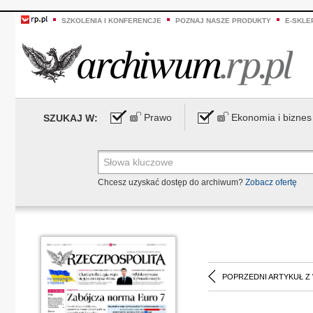
SZKOLENIA I KONFERENCJE
POZNAJ NASZE PRODUKTY
E-SKLE
Prawo
Ekonomia i biznes
SZUKAJ W:
Chcesz uzyskać dostęp do archiwum?
Zobacz ofertę
POPRZEDNI ARTYKUŁ Z