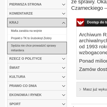
ze sprawy. Oka
PIERWSZA STRONA
Czarneckiego –
KOMENTARZE
Dostęp do tr
KRAJ
Mafia zarabia na wojnie
Archiwum Rz
Projekt o TK to śrubokręt Ziobry
archiwalnyc
od 1993 roku
Sędzia nie chce prowadzić sprawy
miliardera
wzbogacone
RZECZ O POLITYCE
Ponad milio
ŚWIAT
Zamów dostę
KULTURA
PRAWO CO DNIA
Masz już wyku
EKONOMIA I RYNEK
SPORT