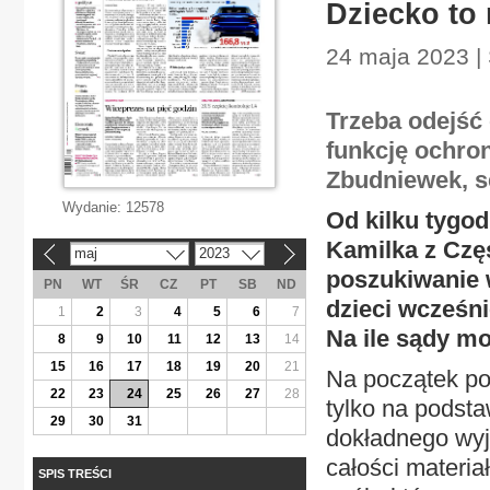
Dziecko to
24 maja 2023 | 
Trzeba odejść
funkcję ochro
Zbudniewek, s
Wydanie:
12578
Od kilku tygo
Kamilka z Częs
maj
2023
«
»
poszukiwanie w
PN
WT
ŚR
CZ
PT
SB
ND
dzieci wcześni
1
2
3
4
5
6
7
Na ile sądy m
8
9
10
11
12
13
14
15
16
17
18
19
20
21
Na początek po
22
23
24
25
26
27
28
tylko na podst
29
30
31
dokładnego wyja
całości materi
SPIS TREŚCI