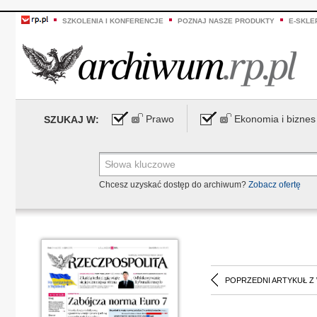
SZKOLENIA I KONFERENCJE
POZNAJ NASZE PRODUKTY
E-SKLE
Prawo
Ekonomia i biznes
SZUKAJ W:
Chcesz uzyskać dostęp do archiwum?
Zobacz ofertę
POPRZEDNI ARTYKUŁ Z