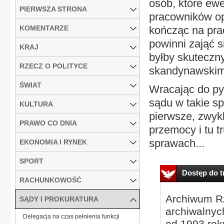
osób, które ew
PIERWSZA STRONA
pracowników opi
KOMENTARZE
kończąc na pra
powinni zająć s
KRAJ
byłby skuteczn
RZECZ O POLITYCE
skandynawskim,
ŚWIAT
Wracając do py
sądu w takie s
KULTURA
pierwsze, zwyk
PRAWO CO DNIA
przemocy i tu t
sprawach...
EKONOMIA I RYNEK
SPORT
Dostęp do tr
RACHUNKOWOŚĆ
Archiwum Rz
SĄDY I PROKURATURA
archiwalnyc
Delegacja na czas pełnienia funkcji
od 1993 roku