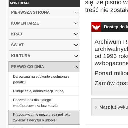
się, że pismo w
SPIS TREŚCI
treść nie został
PIERWSZA STRONA
KOMENTARZE
Dostęp do tr
KRAJ
Archiwum Rz
ŚWIAT
archiwalnyc
od 1993 roku
KULTURA
wzbogacone
PRAWO CO DNIA
Ponad milio
Darowizna na subkonto zwolniona z
Zamów dostę
podatku
Pilnuję całej administracji unijnej
Poczęstunek dla stałego
współpracownika bez kosztu
Masz już wyku
Pracodawca nie może przez pół roku
zwlekać z decyzją o urlopie