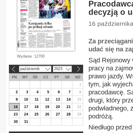
Pracodawca
decyzją o u
16 październik
Za przeciągani
udać się na z
Wydanie:
12700
Sąd Rejonowy 
pracy na zajmo
październik
2023
«
»
prawo jazdy. W
PN
WT
ŚR
CZ
PT
SB
ND
tym, jak wyjech
1
pracodawcę. Są
2
3
4
5
6
7
8
drugi, który pr
9
10
11
12
13
14
15
podwładnego, z
16
17
18
19
20
21
22
23
24
25
26
27
28
29
podróżą.
30
31
Niedługo przed 