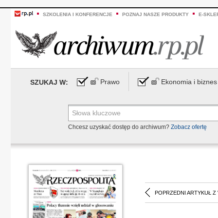
SZKOLENIA I KONFERENCJE
POZNAJ NASZE PRODUKTY
E-SKLE
Prawo
Ekonomia i biznes
SZUKAJ W:
Chcesz uzyskać dostęp do archiwum?
Zobacz ofertę
POPRZEDNI ARTYKUŁ Z