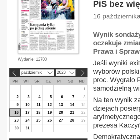
PiS bez wi
16 październik
Wynik sondaży
oczekuje zmia
Prawa i Spraw
Wydanie:
12700
Jeśli wyniki ex
wyborów polski
październik
2023
«
»
proc. Wygrało P
PN
WT
ŚR
CZ
PT
SB
ND
samodzielną wi
1
2
3
4
5
6
7
8
Na ten wynik za
9
10
11
12
13
14
15
dziejach posier
16
17
18
19
20
21
22
arytmetycznego
23
24
25
26
27
28
29
prezesa Kaczyń
30
31
Demokratyczna 