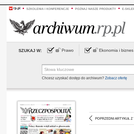
SZKOLENIA I KONFERENCJE
POZNAJ NASZE PRODUKTY
E-SKLE
Prawo
Ekonomia i biznes
SZUKAJ W:
Chcesz uzyskać dostęp do archiwum?
Zobacz ofertę
POPRZEDNI ARTYKUŁ Z