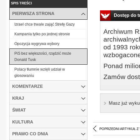
SPIS TREŚCI
PIERWSZA STRONA
Dostęp do tr
Izrael chce trwale zająć Strefę Gazy
Archiwum Rz
Kampania tylko po jednej stronie
archiwalnyc
Opozycja wygrywa wybory
od 1993 roku
PiS bez większości, rządzić może
wzbogacone
Donald Tusk
Ponad milio
Polacy tłumnie wzięli udział w
Zamów dostę
głosowaniu
KOMENTARZE
KRAJ
Masz już wyku
ŚWIAT
KULTURA
POPRZEDNI ARTYKUŁ Z
PRAWO CO DNIA