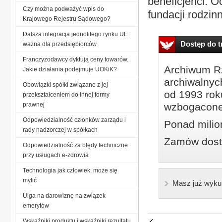
beneficjenci. O
Czy można podważyć wpis do
fundacji rodzin
Krajowego Rejestru Sądowego?
Dalsza integracja jednolitego rynku UE
Dostęp do tr
ważna dla przedsiębiorców
Franczyzodawcy dyktują ceny towarów.
Archiwum Rz
Jakie działania podejmuje UOKiK?
archiwalnyc
Obowiązki spółki związane z jej
od 1993 roku
przekształceniem do innej formy
prawnej
wzbogacone
Odpowiedzialność członków zarządu i
Ponad milio
rady nadzorczej w spółkach
Zamów dostę
Odpowiedzialność za błędy techniczne
przy usługach e-zdrowia
Technologia jak człowiek, może się
mylić
Masz już wyku
Ulga na darowiznę na związek
emerytów
Wskaźniki produktu i wskaźniki rezultatu