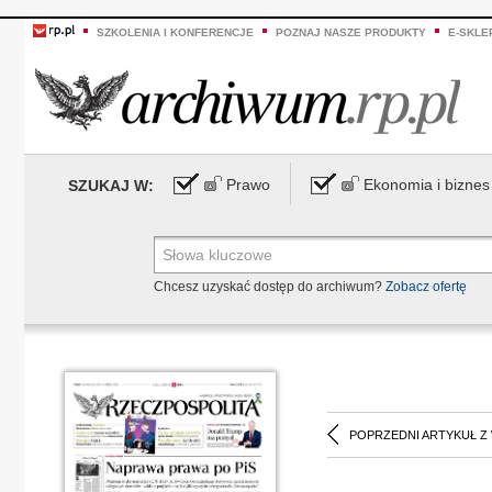
SZKOLENIA I KONFERENCJE
POZNAJ NASZE PRODUKTY
E-SKLE
Prawo
Ekonomia i biznes
SZUKAJ W:
Chcesz uzyskać dostęp do archiwum?
Zobacz ofertę
POPRZEDNI ARTYKUŁ Z