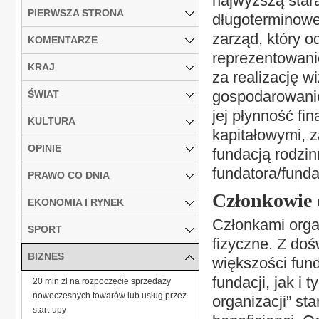
najwyższą stara
PIERWSZA STRONA
długoterminowe
zarząd, który o
KOMENTARZE
reprezentowani
KRAJ
za realizację w
gospodarowanie
ŚWIAT
jej płynność f
KULTURA
kapitałowymi, 
OPINIE
fundacją rodzin
fundatora/funda
PRAWO CO DNIA
Członkowie 
EKONOMIA I RYNEK
Członkami orga
SPORT
fizyczne. Z doś
BIZNES
większości fund
fundacji, jak i 
20 mln zł na rozpoczęcie sprzedaży
nowoczesnych towarów lub usług przez
organizacji” st
start-upy