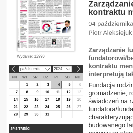
Zarządzani
kontraktu 
04 października
Piotr Aleksiejuk
Zarządzanie f
Wydanie:
12993
fundatorowi/be
kontraktu men
październik
2024
«
»
interpretują t
PN
WT
ŚR
CZ
PT
SB
ND
Fundacja rodzi
1
2
3
4
5
6
gromadzenie, r
7
8
9
10
11
12
13
14
15
16
17
18
19
20
świadczeń na rz
21
22
23
24
25
26
27
fundatora/funda
28
29
30
31
charakteryzują
budowanego lat
SPIS TREŚCI