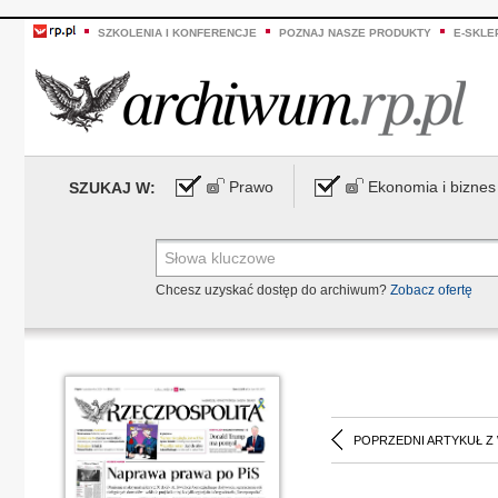
SZKOLENIA I KONFERENCJE
POZNAJ NASZE PRODUKTY
E-SKLE
Prawo
Ekonomia i biznes
SZUKAJ W:
Chcesz uzyskać dostęp do archiwum?
Zobacz ofertę
POPRZEDNI ARTYKUŁ Z