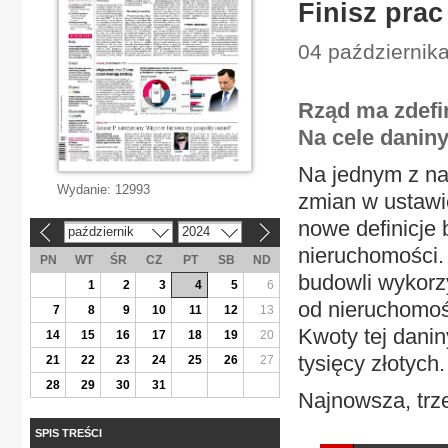
Finisz pra
04 październik
Rząd ma zdefi
Na cele danin
Na jednym z naj
Wydanie:
12993
zmian w ustawie
nowe definicje 
październik
2024
«
»
nieruchomości.
PN
WT
ŚR
CZ
PT
SB
ND
budowli wykorz
1
2
3
4
5
6
od nieruchomośc
7
8
9
10
11
12
13
Kwoty tej danin
14
15
16
17
18
19
20
tysięcy złotych.
21
22
23
24
25
26
27
28
29
30
31
Najnowsza, trze
SPIS TREŚCI