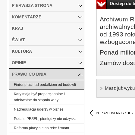
Dostęp do tr
PIERWSZA STRONA
KOMENTARZE
Archiwum Rz
archiwalnyc
KRAJ
od 1993 roku
ŚWIAT
wzbogacone
KULTURA
Ponad milio
Zamów dostę
OPINIE
PRAWO CO DNIA
Finisz prac nad podatkiem od budowli
Masz już wyku
Kary mają być proporcjonalne i
adekwatne do stopnia winy
Nadregulacja uderzy w biznes
POPRZEDNI ARTYKUŁ Z
Podała PESEL, pieniędzy nie odzyska
Reforma płacy nie na rękę firmom