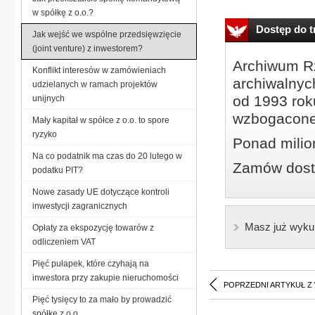
w spółkę z o.o.?
Dostęp do tr
Jak wejść we wspólne przedsięwzięcie
(joint venture) z inwestorem?
Archiwum Rz
Konflikt interesów w zamówieniach
archiwalnyc
udzielanych w ramach projektów
od 1993 roku
unijnych
wzbogacone
Mały kapitał w spółce z o.o. to spore
ryzyko
Ponad milio
Na co podatnik ma czas do 20 lutego w
Zamów dostę
podatku PIT?
Nowe zasady UE dotyczące kontroli
inwestycji zagranicznych
Masz już wyku
Opłaty za ekspozycję towarów z
odliczeniem VAT
Pięć pułapek, które czyhają na
inwestora przy zakupie nieruchomości
POPRZEDNI ARTYKUŁ Z
Pięć tysięcy to za mało by prowadzić
spółkę z o.o.