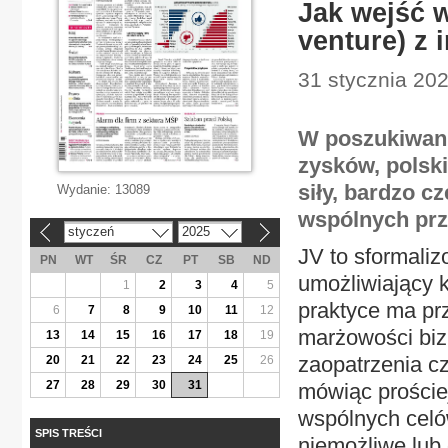
Jak wejść w
venture) z
31 stycznia 20
W poszukiwani
zysków, polski
siły, bardzo c
Wydanie:
13089
wspólnych prze
styczeń
2025
«
»
JV to sformali
PN
WT
ŚR
CZ
PT
SB
ND
umożliwiający k
1
2
3
4
5
praktyce ma pr
6
7
8
9
10
11
12
marżowości biz
13
14
15
16
17
18
19
zaopatrzenia c
20
21
22
23
24
25
26
27
28
29
30
31
mówiąc prościej
wspólnych celó
SPIS TREŚCI
niemożliwe lub 