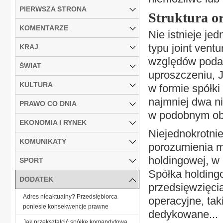
PIERWSZA STRONA
Struktura o
KOMENTARZE
Nie istnieje je
typu joint ven
KRAJ
względów podat
ŚWIAT
uproszczeniu, 
KULTURA
w formie spółki
najmniej dwa ni
PRAWO CO DNIA
w podobnym ob
EKONOMIA I RYNEK
Niejednokrotnie
KOMUNIKATY
porozumienia mi
holdingowej, w 
SPORT
Spółka holding
DODATEK
przedsięwzięcia
Adres nieaktualny? Przedsiębiorca
operacyjne, tak
poniesie konsekwencje prawne
dedykowane...
Jak przekształcić spółkę komandytową