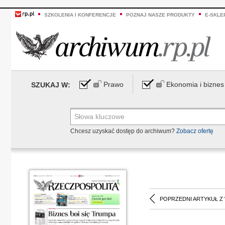
SZKOLENIA I KONFERENCJE
POZNAJ NASZE PRODUKTY
E-SKLE
Prawo
Ekonomia i biznes
SZUKAJ W:
Chcesz uzyskać dostęp do archiwum?
Zobacz ofertę
POPRZEDNI ARTYKUŁ Z