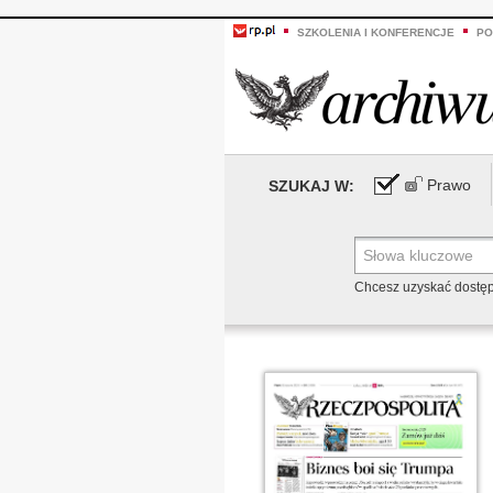
SZKOLENIA I KONFERENCJE
PO
Prawo
SZUKAJ W:
Chcesz uzyskać dostę