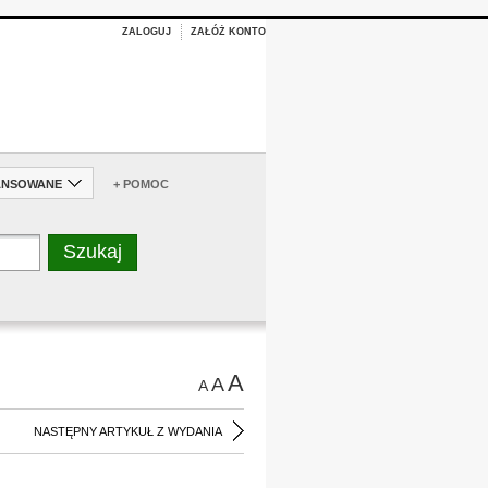
ZALOGUJ
ZAŁÓŻ KONTO
ANSOWANE
+ POMOC
A
A
A
NASTĘPNY ARTYKUŁ Z WYDANIA