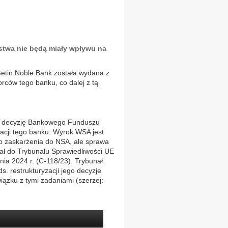
twa nie będą miały wpływu na
Getin Noble Bank została wydana z
rców tego banku, co dalej z tą
na decyzję Bankowego Funduszu
acji tego banku. Wyrok WSA jest
o zaskarżenia do NSA, ale sprawa
wał do Trybunału Sprawiedliwości UE
nia 2024 r. (C-118/23). Trybunał
s. restrukturyzacji jego decyzje
ązku z tymi zadaniami (szerzej: