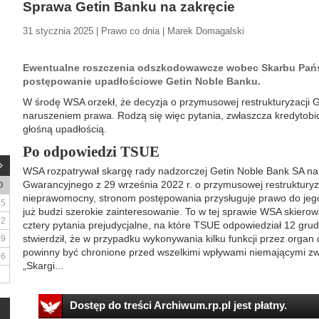
Sprawa Getin Banku na zakręcie
31 stycznia 2025 | Prawo co dnia | Marek Domagalski
Ewentualne roszczenia odszkodowawcze wobec Skarbu Pańs
postępowanie upadłościowe Getin Noble Banku.
W środę WSA orzekł, że decyzja o przymusowej restrukturyzacji 
naruszeniem prawa. Rodzą się więc pytania, zwłaszcza kredytobio
głośną upadłością.
Po odpowiedzi TSUE
WSA rozpatrywał skargę rady nadzorczej Getin Noble Bank SA 
Gwarancyjnego z 29 września 2022 r. o przymusowej restrukturyz
D
nieprawomocny, stronom postępowania przysługuje prawo do jeg
5
już budzi szerokie zainteresowanie. To w tej sprawie WSA skiero
12
cztery pytania prejudycjalne, na które TSUE odpowiedział 12 grud
stwierdził, że w przypadku wykonywania kilku funkcji przez organ d
19
powinny być chronione przed wszelkimi wpływami niemającymi zwi
26
„Skargi...
Dostęp do treści Archiwum.rp.pl jest płatny.