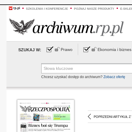
SZKOLENIA I KONFERENCJE
POZNAJ NASZE PRODUKTY
E-SKLE
Prawo
Ekonomia i biznes
SZUKAJ W:
Chcesz uzyskać dostęp do archiwum?
Zobacz ofertę
POPRZEDNI ARTYKUŁ Z