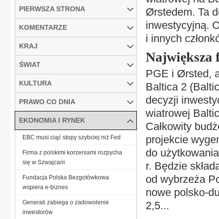
PIERWSZA STRONA
Ørstedem. Ta de
inwestycyjną. 
KOMENTARZE
i innych członk
KRAJ
Największa 
ŚWIAT
PGE i Ørsted, 
KULTURA
Baltica 2 (Balt
decyzji inwesty
PRAWO CO DNIA
wiatrowej Balt
EKONOMIA I RYNEK
Całkowity budże
projekcie wygen
EBC musi ciąć stopy szybciej niż Fed
do użytkowania 
Firma z polskimi korzeniami rozpycha
się w Szwajcarii
r. Będzie skład
od wybrzeża Pol
Fundacja Polska Bezgotówkowa
wspiera e-biznes
nowe polsko-du
Generali zabiega o zadowolenie
2,5...
inwestorów