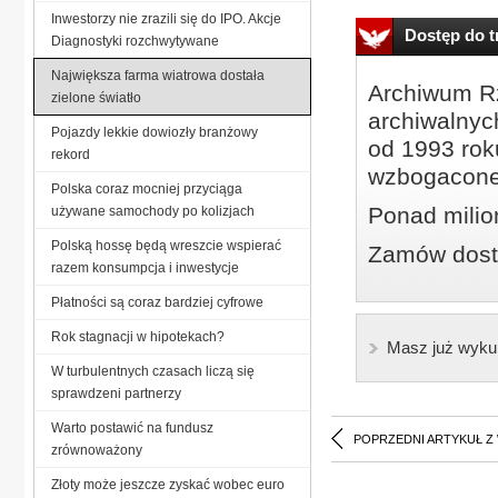
Inwestorzy nie zrazili się do IPO. Akcje
Dostęp do tr
Diagnostyki rozchwytywane
Największa farma wiatrowa dostała
Archiwum Rz
zielone światło
archiwalnyc
Pojazdy lekkie dowiozły branżowy
od 1993 roku
rekord
wzbogacone
Polska coraz mocniej przyciąga
Ponad milio
używane samochody po kolizjach
Polską hossę będą wreszcie wspierać
Zamów dostę
razem konsumpcja i inwestycje
Płatności są coraz bardziej cyfrowe
Rok stagnacji w hipotekach?
Masz już wyku
W turbulentnych czasach liczą się
sprawdzeni partnerzy
Warto postawić na fundusz
POPRZEDNI ARTYKUŁ Z
zrównoważony
Złoty może jeszcze zyskać wobec euro