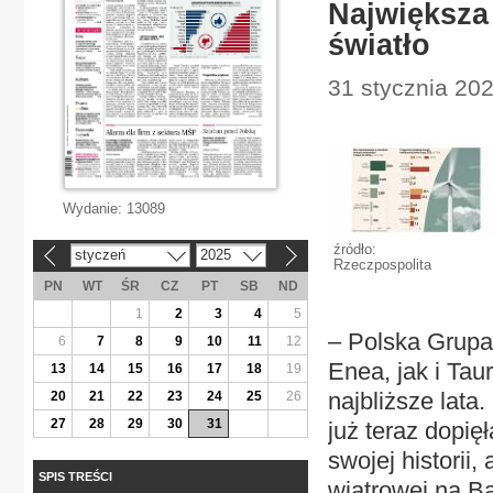
Największa 
światło
31 stycznia 202
Wydanie:
13089
źródło:
styczeń
2025
«
»
Rzeczpospolita
PN
WT
ŚR
CZ
PT
SB
ND
1
2
3
4
5
– Polska Grupa
6
7
8
9
10
11
12
Enea, jak i Tau
13
14
15
16
17
18
19
najbliższe lata
20
21
22
23
24
25
26
27
28
29
30
31
już teraz dopię
swojej historii
SPIS TREŚCI
wiatrowej na B