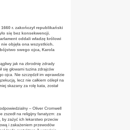
w 1660 r. zakończył republikański
yło się bez konsekwencji.
rlament oddali władzę królowi
 nie objęła ona wszystkich.
bójstwo swego ojca, Karola
iągliwy jak na zbrodnię zdrady
ił się głowami tuzina zdrajców
go ojca. Nie szczędził im wprawdzie
gzekucją, lecz nie całkiem oślepł na
iej skazany za rolę kata, został
 odpowiedzialny – Oliver Cromwell
 zszedł na religijny fanatyzm: za
w, by zażyć ich lekarstwo przeciw
erkową i zakażeniem przewodów