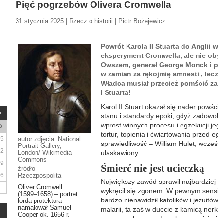
Pięć pogrzebów Olivera Cromwella
31 stycznia 2025 | Rzecz o historii | Piotr Bożejewicz
Powrót Karola II Stuarta do Anglii 
eksperyment Cromwella, ale nie ob
Owszem, generał George Monck i pa
w zamian za rękojmię amnestii, lecz
Władca musiał przecież pomścić za
I Stuarta!
Karol II Stuart okazał się nader powśc
stanu i standardy epoki, gdyż zadowol
wprost winnych procesu i egzekucji je
D
tortur, topienia i ćwiartowania przed e
5
autor zdjęcia: National
sprawiedliwość – William Hulet, wcześn
Portrait Gallery,
12
London/ Wikimedia
ułaskawiony.
Commons
19
Śmierć nie jest ucieczką
źródło:
26
Rzeczpospolita
Największy zawód sprawił najbardziej
Oliver Cromwell
wykręcił się zgonem. W pewnym sensie
(1599–1658) – portret
bardzo nienawidził katolików i jezuitó
lorda protektora
namalował Samuel
malarii, ta zaś w duecie z kamicą n
Cooper ok. 1656 r.