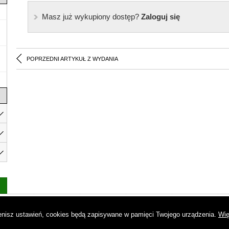
Masz już wykupiony dostęp?
Zaloguj się
POPRZEDNI ARTYKUŁ Z WYDANIA
as
|
Regulamin
|
Reklama
|
Napisz do nas
|
Kontakt
|
Pliki cookies
|
Dek
mienisz ustawień, cookies będą zapisywane w pamięci Twojego urządzenia.
Wię
© Copyright by Gremi Media SA