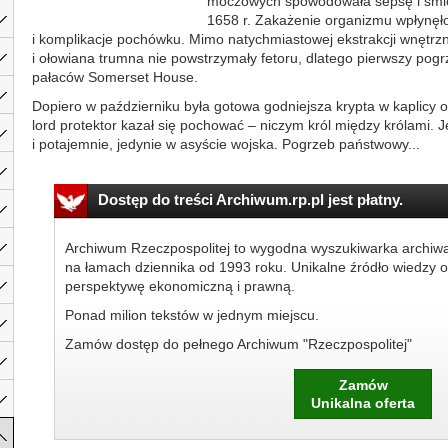
moczowych spowodowała sepsę i śmier
1658 r. Zakażenie organizmu wpłynęło
i komplikacje pochówku. Mimo natychmiastowej ekstrakcji wnętrz
i ołowiana trumna nie powstrzymały fetoru, dlatego pierwszy pogr
pałaców Somerset House.
Dopiero w październiku była gotowa godniejsza krypta w kaplicy 
lord protektor kazał się pochować – niczym król między królami. 
i potajemnie, jedynie w asyście wojska. Pogrzeb państwowy...
Dostęp do treści Archiwum.rp.pl jest płatny.
Archiwum Rzeczpospolitej to wygodna wyszukiwarka archiw
na łamach dziennika od 1993 roku. Unikalne źródło wiedzy o
perspektywę ekonomiczną i prawną.
Ponad milion tekstów w jednym miejscu.
Zamów dostęp do pełnego Archiwum "Rzeczpospolitej"
Zamów
Unikalna oferta