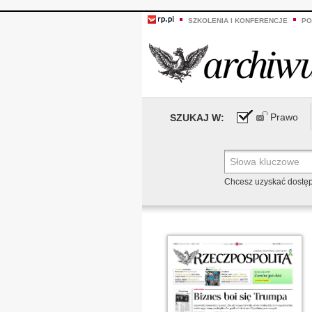
SZKOLENIA I KONFERENCJE
PO
Prawo
SZUKAJ W:
Chcesz uzyskać dostę