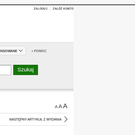
ZALOGUJ
ZAŁÓŻ KONTO
ANSOWANE
+ POMOC
A
A
A
NASTĘPNY ARTYKUŁ Z WYDANIA