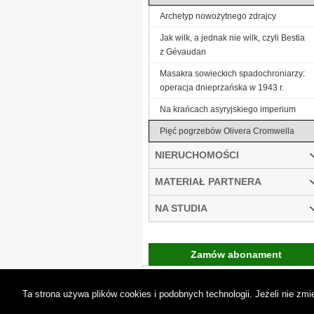
Archetyp nowożytnego zdrajcy
Jak wilk, a jednak nie wilk, czyli Bestia
z Gévaudan
Masakra sowieckich spadochroniarzy:
operacja dnieprzańska w 1943 r.
Na krańcach asyryjskiego imperium
Pięć pogrzebów Olivera Cromwella
NIERUCHOMOŚCI
MATERIAŁ PARTNERA
NA STUDIA
Zamów abonament
Gremi Media:
O n
Ta strona używa plików cookies i podobnych technologii. Jeżeli nie z