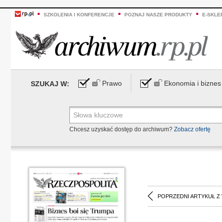
SZKOLENIA I KONFERENCJE
POZNAJ NASZE PRODUKTY
E-SKLE
Prawo
Ekonomia i biznes
SZUKAJ W:
Chcesz uzyskać dostęp do archiwum?
Zobacz ofertę
POPRZEDNI ARTYKUŁ Z