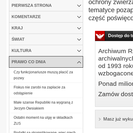
ochrony zwierzą
PIERWSZA STRONA
tematyce pozap
KOMENTARZE
część poświęco
KRAJ
Dostęp do tr
ŚWIAT
Archiwum Rz
KULTURA
archiwalnyc
PRAWO CO DNIA
od 1993 roku
wzbogacone
Czy funkcjonariusze muszą płacić za
pozwy
Ponad milio
Fiskus nie zarobi na zapłacie za
Zamów dostę
odstąpienie
Małe szanse Republiki na wygraną z
Jerzym Owsiakiem
Ostatni moment na ulgę w składkach
Masz już wyku
ZUS
Podatki są skomplikowane, więc niech