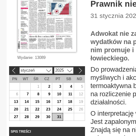
Prawnik nie
31 stycznia 202
Adwokat nie z
wydatków na p
nim promuje i
łowieckiego.
Wydanie:
13089
Do prowadzenia 
styczeń
2025
«
»
myśliwych i akc
PN
WT
ŚR
CZ
PT
SB
ND
termoaktywna bi
1
2
3
4
5
na rozliczenie
6
7
8
9
10
11
12
działalności.
13
14
15
16
17
18
19
20
21
22
23
24
25
26
O interpretację
27
28
29
30
31
Jest zapalonym
Znajdą się na n
SPIS TREŚCI