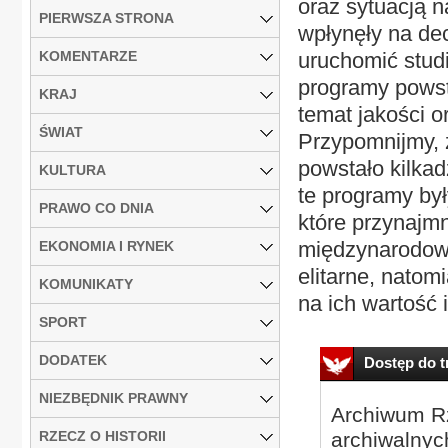
oraz sytuacją 
PIERWSZA STRONA
wpłynęły na dec
KOMENTARZE
uruchomić stud
programy powsta
KRAJ
temat jakości 
ŚWIAT
Przypomnijmy, ż
powstało kilkad
KULTURA
te programy był
PRAWO CO DNIA
które przynajm
międzynarodow
EKONOMIA I RYNEK
elitarne, natom
KOMUNIKATY
na ich wartość i
SPORT
DODATEK
Dostęp do tr
NIEZBĘDNIK PRAWNY
Archiwum Rz
RZECZ O HISTORII
archiwalnyc