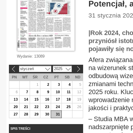
Potencjał, 
31 stycznia 202
|Rok 2024, cho
przyniósł ist
pojawiły się n
Wydanie:
13089
Afera związan
na wizerunek s
styczeń
2025
«
»
odbudową wizer
PN
WT
ŚR
CZ
PT
SB
ND
zmianami techn
1
2
3
4
5
2025 roku. Klu
6
7
8
9
10
11
12
wprowadzenie r
13
14
15
16
17
18
19
jakości i prakt
20
21
22
23
24
25
26
27
28
29
30
31
– Studia MBA w
nadszarpnięte
SPIS TREŚCI