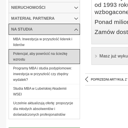
od 1993 roku
NIERUCHOMOŚCI
wzbogacone
MATERIAŁ PARTNERA
Ponad milio
NA STUDIA
Zamów dostę
MBA: Inwestycja w przyszłość liderek i
liderów
Potencjał, aby powrócić na ścieżkę
Masz już wyku
wzrostu
Programy MBA i studia podyplomowe:
inwestycja w przyszłość czy zbędny
wydatek?
POPRZEDNI ARTYKUŁ Z
Studia MBA w Lubelskiej Akademii
WSEI
Uczelnie aktualizują ofertę: propozycje
dla młodych absolwentów i
doświadczonych profesjonalistów