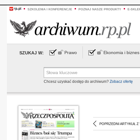
SZKOLENIA I KONFERENCJE
POZNAJ NASZE PRODUKTY
E-SKLE
Prawo
Ekonomia i biznes
SZUKAJ W:
Chcesz uzyskać dostęp do archiwum?
Zobacz ofertę
POPRZEDNI ARTYKUŁ Z