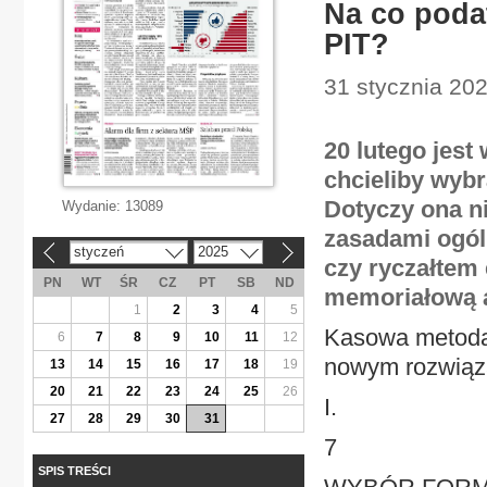
Na co poda
PIT?
31 stycznia 20
20 lutego jest
chcieliby wyb
Dotyczy ona n
Wydanie:
13089
zasadami ogól
styczeń
2025
«
»
czy ryczałtem
PN
WT
ŚR
CZ
PT
SB
ND
memoriałową 
1
2
3
4
5
Kasowa metoda 
6
7
8
9
10
11
12
nowym rozwiąza
13
14
15
16
17
18
19
20
21
22
23
24
25
26
I.
27
28
29
30
31
7
SPIS TREŚCI