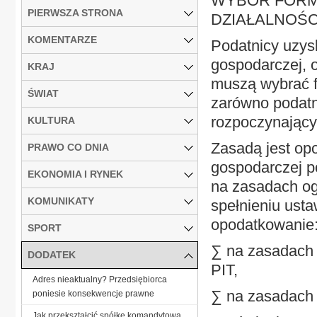
WYBÓR FORM
PIERWSZA STRONA
DZIAŁALNOŚ
KOMENTARZE
Podatnicy uzysk
gospodarczej, o
KRAJ
muszą wybrać f
ŚWIAT
zarówno podatni
rozpoczynający
KULTURA
Zasadą jest op
PRAWO CO DNIA
gospodarczej p
EKONOMIA I RYNEK
na zasadach ogó
KOMUNIKATY
spełnieniu us
opodatkowanie
SPORT
∑ na zasadach t
DODATEK
PIT,
Adres nieaktualny? Przedsiębiorca
∑ na zasadach 
poniesie konsekwencje prawne
Jak przekształcić spółkę komandytową