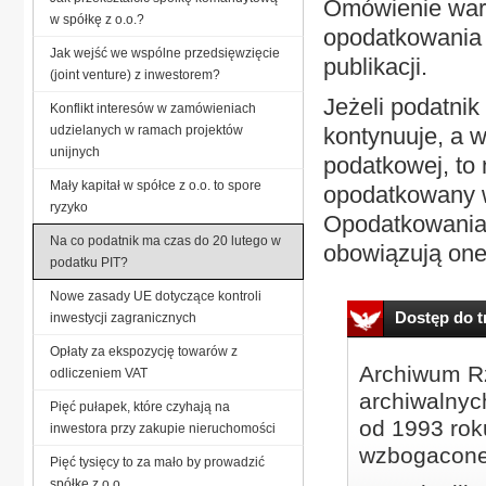
Omówienie war
w spółkę z o.o.?
opodatkowania 
Jak wejść we wspólne przedsięwzięcie
publikacji.
(joint venture) z inwestorem?
Jeżeli podatnik
Konflikt interesów w zamówieniach
udzielanych w ramach projektów
kontynuuje, a 
unijnych
podatkowej, to 
Mały kapitał w spółce z o.o. to spore
opodatkowany w
ryzyko
Opodatkowania 
Na co podatnik ma czas do 20 lutego w
obowiązują one
podatku PIT?
Nowe zasady UE dotyczące kontroli
Dostęp do tr
inwestycji zagranicznych
Opłaty za ekspozycję towarów z
Archiwum Rz
odliczeniem VAT
archiwalnyc
Pięć pułapek, które czyhają na
od 1993 roku
inwestora przy zakupie nieruchomości
wzbogacone
Pięć tysięcy to za mało by prowadzić
spółkę z o.o.