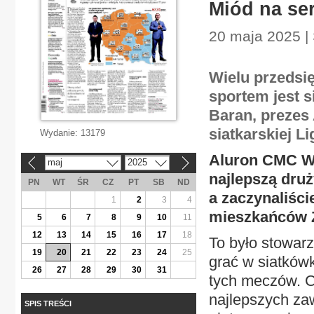
Miód na se
20 maja 2025 | 
Wielu przedsi
sportem jest 
Baran, prezes 
siatkarskiej Li
Wydanie:
13179
Aluron CMC Wa
maj
2025
«
»
najlepszą druż
PN
WT
ŚR
CZ
PT
SB
ND
a zaczynaliśc
1
2
3
4
mieszkańców 
5
6
7
8
9
10
11
12
13
14
15
16
17
18
To było stowar
19
20
21
22
23
24
25
grać w siatków
26
27
28
29
30
31
tych meczów. Ch
najlepszych za
SPIS TREŚCI