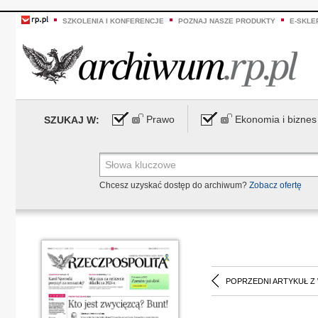
SZKOLENIA I KONFERENCJE
POZNAJ NASZE PRODUKTY
E-SKLE
Prawo
Ekonomia i biznes
SZUKAJ W:
Chcesz uzyskać dostęp do archiwum?
Zobacz ofertę
POPRZEDNI ARTYKUŁ Z