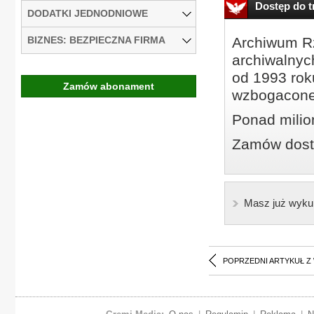
Dostęp do tr
DODATKI JEDNODNIOWE
BIZNES: BEZPIECZNA FIRMA
Archiwum Rz
archiwalnyc
od 1993 roku
Zamów abonament
wzbogacone
Ponad milio
Zamów dostę
Masz już wyku
POPRZEDNI ARTYKUŁ Z