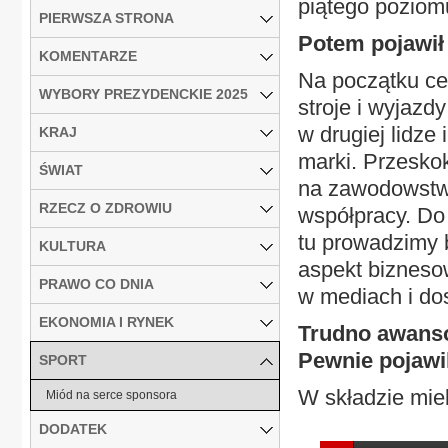
piątego poziom
PIERWSZA STRONA
Potem pojawił 
KOMENTARZE
Na początku cel
WYBORY PREZYDENCKIE 2025
stroje i wyjazd
w drugiej lidze 
KRAJ
marki. Przeskok
ŚWIAT
na zawodowstwo
RZECZ O ZDROWIU
współpracy. Do 
tu prowadzimy b
KULTURA
aspekt bizneso
PRAWO CO DNIA
w mediach i dos
EKONOMIA I RYNEK
Trudno awanso
Pewnie pojawil
SPORT
W składzie mie
Miód na serce sponsora
DODATEK