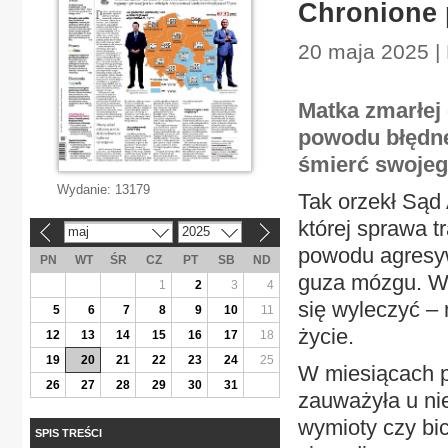
Chronione 
20 maja 2025 |
Matka zmarłej 
powodu błędne
śmierć swojeg
Wydanie:
13179
Tak orzekł Sąd 
której sprawa t
maj
2025
«
»
powodu agresyw
PN
WT
ŚR
CZ
PT
SB
ND
guza mózgu. W 
1
2
3
4
się wyleczyć –
5
6
7
8
9
10
11
życie.
12
13
14
15
16
17
18
19
20
21
22
23
24
25
W miesiącach p
26
27
28
29
30
31
zauważyła u nie
wymioty czy bic
SPIS TREŚCI