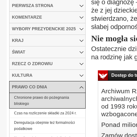
się o diagnozę 
PIERWSZA STRONA
że z jej dzieck
KOMENTARZE
stwierdzano, ż
słabej odpornoś
WYBORY PREZYDENCKIE 2025
Nie mogła si
KRAJ
Ostatecznie dzi
ŚWIAT
na rodzinę jak 
RZECZ O ZDROWIU
Dostęp do tr
KULTURA
PRAWO CO DNIA
Archiwum Rz
archiwalnyc
Chronione prawo do pożegnania
bliskiego
od 1993 roku
wzbogacone
Czas na rozliczenie składki za 2024 r.
Deregulacja obejmie też formalności
Ponad milio
podatkowe
Zamów dostę