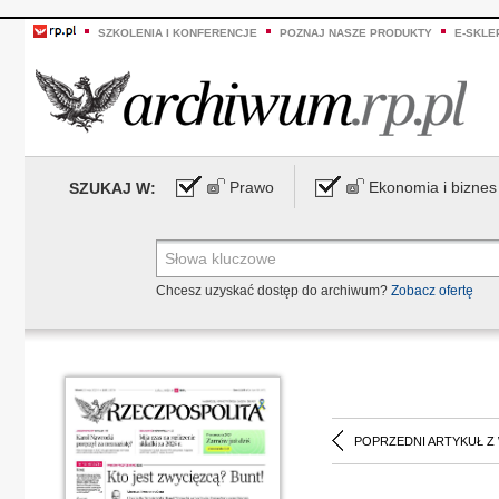
SZKOLENIA I KONFERENCJE
POZNAJ NASZE PRODUKTY
E-SKLE
Prawo
Ekonomia i biznes
SZUKAJ W:
Chcesz uzyskać dostęp do archiwum?
Zobacz ofertę
POPRZEDNI ARTYKUŁ Z