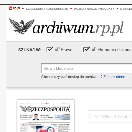
SZKOLENIA I KONFERENCJE
POZNAJ NASZE PRODUKTY
E-SKLE
Prawo
Ekonomia i biznes
SZUKAJ W:
Chcesz uzyskać dostęp do archiwum?
Zobacz ofertę
POPRZEDNI ARTYKUŁ Z