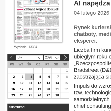
AI napędza
04 lutego 2026 
Rynek kuriers
chatboty, med
eksperci.
Wydanie:
13394
Liczba firm kur
ubiegłym roku o
luty
2026
«
»
„Rzeczpospolit
PN
WT
ŚR
CZ
PT
SB
ND
Bradstreet (D&
1
zaostrzająca si
2
3
4
5
6
7
8
9
10
11
12
13
14
15
Impuls do wzro
16
17
18
19
20
21
22
tzw. technolog
23
24
25
26
27
28
samodzielnych t
chief consultin
SPIS TREŚCI