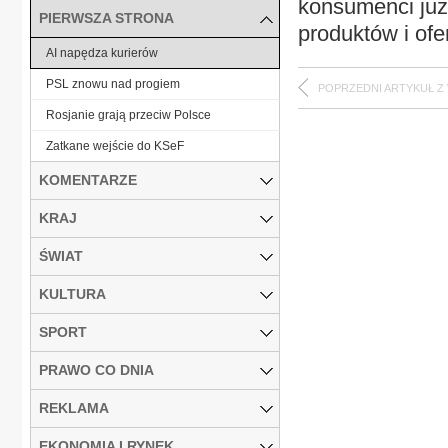
konsumenci już
PIERWSZA STRONA
produktów i ofer
AI napędza kurierów
PSL znowu nad progiem
POPRZEDNI ARTYKUŁ Z
Rosjanie grają przeciw Polsce
Zatkane wejście do KSeF
KOMENTARZE
KRAJ
ŚWIAT
KULTURA
SPORT
PRAWO CO DNIA
REKLAMA
EKONOMIA I RYNEK