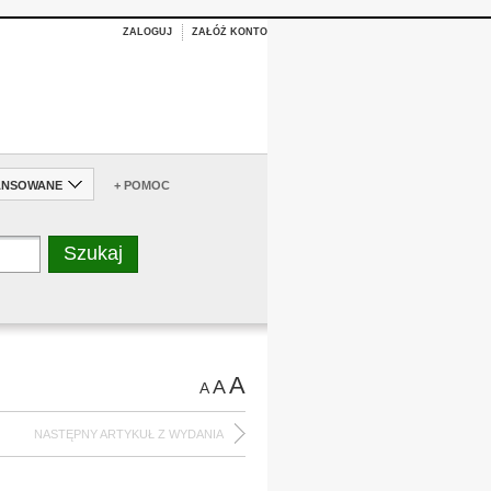
ZALOGUJ
ZAŁÓŻ KONTO
ANSOWANE
+ POMOC
A
A
A
NASTĘPNY ARTYKUŁ Z WYDANIA