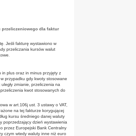
 przeliczeniowego dla faktur
. Jeśli fakturę wystawiono w
ady przeliczania kursów walut
kowe.
in plus oraz in minus przyjęty z
.2 w przypadku gdy kwoty stosowane
legły zmianie, przeliczenia na
o przeliczenia kwot stosowanych do
owa w art.106j ust. 3 ustawy o VAT,
żone na tej fakturze korygującej
dług kursu średniego danej waluty
y poprzedzający dzień wystawienia
go przez Europejski Bank Centralny
zy czym wtedy waluty inne niż euro