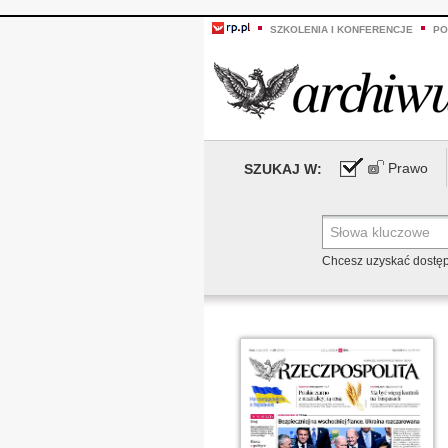
SZKOLENIA I KONFERENCJE
PO
Prawo
SZUKAJ W:
Chcesz uzyskać dostę