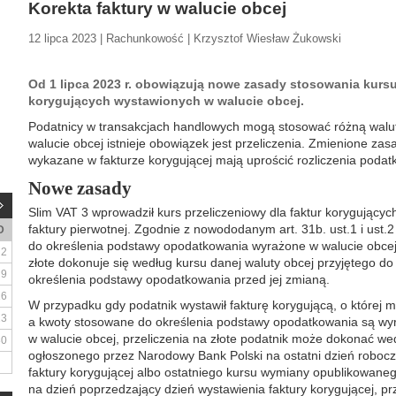
Korekta faktury w walucie obcej
12 lipca 2023 | Rachunkowość | Krzysztof Wiesław Żukowski
Od 1 lipca 2023 r. obowiązują nowe zasady stosowania kursu
korygujących wystawionych w walucie obcej.
Podatnicy w transakcjach handlowych mogą stosować różną walutę
walucie obcej istnieje obowiązek jest przeliczenia. Zmienione zas
wykazane w fakturze korygującej mają uprościć rozliczenia podat
Nowe zasady
Slim VAT 3 wprowadził kurs przeliczeniowy dla faktur korygujących 
faktury pierwotnej. Zgodnie z nowododanym art. 31b. ust.1 i ust
D
do określenia podstawy opodatkowania wyrażone w walucie obcej u
2
złote dokonuje się według kursu danej waluty obcej przyjętego d
9
określenia podstawy opodatkowania przed jej zmianą.
16
W przypadku gdy podatnik wystawił fakturę korygującą, o której m
23
a kwoty stosowane do określenia podstawy opodatkowania są wyra
w walucie obcej, przeliczenia na złote podatnik może dokonać we
30
ogłoszonego przez Narodowy Bank Polski na ostatni dzień robocz
faktury korygującej albo ostatniego kursu wymiany opublikowane
na dzień poprzedzający dzień wystawienia faktury korygującej, pr