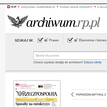
SZKOLENIA I KONFERENCJE
POZNAJ NASZE PRODUKTY
E-SKLE
Prawo
Ekonomia i biznes
SZUKAJ W:
Chcesz uzyskać dostęp do archiwum?
Zobacz ofertę
POPRZEDNI ARTYKUŁ Z