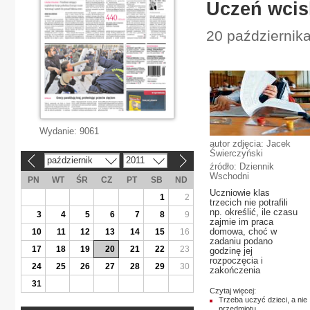
Uczeń wcis
20 października
Wydanie:
9061
autor zdjęcia: Jacek
Świerczyński
październik
2011
«
»
źródło: Dziennik
Wschodni
PN
WT
ŚR
CZ
PT
SB
ND
Uczniowie klas
1
2
trzecich nie potrafili
np. określić, ile czasu
3
4
5
6
7
8
9
zajmie im praca
domowa, choć w
10
11
12
13
14
15
16
zadaniu podano
17
18
19
20
21
22
23
godzinę jej
rozpoczęcia i
24
25
26
27
28
29
30
zakończenia
31
Czytaj więcej:
Trzeba uczyć dzieci, a nie
przedmiotu