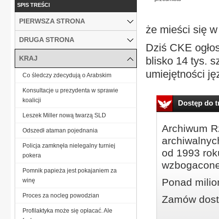
SPIS TREŚCI
PIERWSZA STRONA
że mieści się w
DRUGA STRONA
Dziś CKE ogłosi
KRAJ
blisko 14 tys. 
umiejętności ję
Co śledczy zdecydują o Arabskim
Konsultacje u prezydenta w sprawie
koalicji
Dostęp do tr
Leszek Miller nową twarzą SLD
Archiwum Rz
Odszedł ataman pojednania
archiwalnyc
Policja zamknęła nielegalny turniej
od 1993 roku
pokera
wzbogacone
Pomnik papieża jest pokajaniem za
Ponad milio
winę
Proces za nocleg powodzian
Zamów dostę
Profilaktyka może się opłacać. Ale