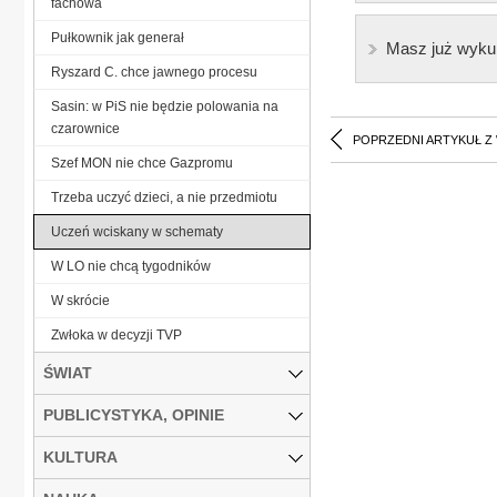
fachowa
Pułkownik jak generał
Masz już wyku
Ryszard C. chce jawnego procesu
Sasin: w PiS nie będzie polowania na
czarownice
POPRZEDNI ARTYKUŁ Z
Szef MON nie chce Gazpromu
Trzeba uczyć dzieci, a nie przedmiotu
Uczeń wciskany w schematy
W LO nie chcą tygodników
W skrócie
Zwłoka w decyzji TVP
ŚWIAT
PUBLICYSTYKA, OPINIE
KULTURA