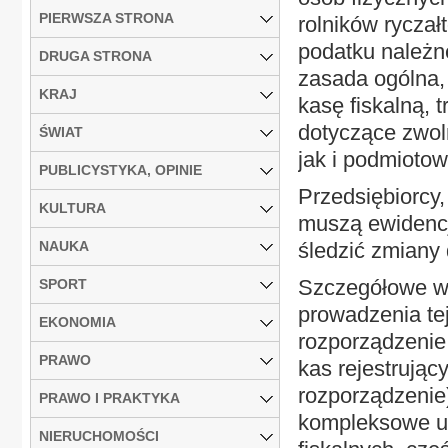
PIERWSZA STRONA
rolników rycza
podatku należne
DRUGA STRONA
zasada ogólna, 
KRAJ
kasę fiskalną,
dotyczące zwol
ŚWIAT
jak i podmiotow
PUBLICYSTYKA, OPINIE
Przedsiębiorcy,
KULTURA
muszą ewidencj
NAUKA
śledzić zmiany
Szczegółowe wa
SPORT
prowadzenia tej
EKONOMIA
rozporządzenie 
PRAWO
kas rejestrując
rozporządzenie
PRAWO I PRAKTYKA
kompleksowe uz
NIERUCHOMOŚCI