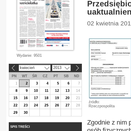
Przedsiębio
uaktualnien
02 kwietnia 20
Wydanie:
9501
kwiecień
2013
«
»
PN
WT
ŚR
CZ
PT
SB
ND
1
2
3
4
5
6
7
8
9
10
11
12
13
14
15
16
17
18
19
20
21
źródło:
22
23
24
25
26
27
28
Rzeczpospolita
29
30
Zgodnie z nim 
SPIS TREŚCI
osób fizycznyc