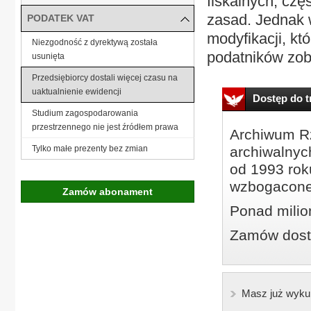
fiskalnych, cz
zasad. Jednak 
PODATEK VAT
modyfikacji, kt
Niezgodność z dyrektywą została
podatników zob
usunięta
Przedsiębiorcy dostali więcej czasu na
uaktualnienie ewidencji
Dostęp do tr
Studium zagospodarowania
przestrzennego nie jest źródłem prawa
Archiwum Rz
Tylko małe prezenty bez zmian
archiwalnyc
od 1993 roku
wzbogacone
Zamów abonament
Ponad milio
Zamów dostę
Masz już wyku