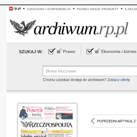
SZKOLENIA I KONFERENCJE
POZNAJ NASZE PRODUKTY
E-SKLE
Prawo
Ekonomia i biznes
SZUKAJ W:
Chcesz uzyskać dostęp do archiwum?
Zobacz ofertę
POPRZEDNI ARTYKUŁ Z