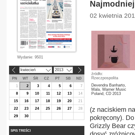
Najmodniej
02 kwietnia 201
Wydanie:
9501
kwiecień
2013
«
»
źródło:
Rzeczpospolita
PN
WT
ŚR
CZ
PT
SB
ND
Devendra Banharto,
1
2
3
4
5
6
7
Mala, Warner Music
8
9
10
11
12
13
14
Poland, CD 2013
15
16
17
18
19
20
21
(z naciskiem na
22
23
24
25
26
27
28
29
30
pokręcony). Do t
Grizzly Bear cz
SPIS TREŚCI
dosyć zróżnico