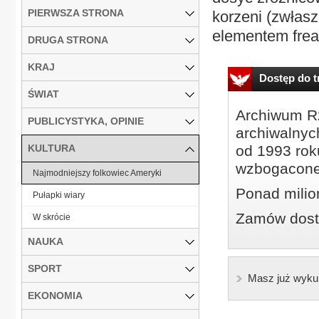
PIERWSZA STRONA
korzeni (zwłaszc
elementem frea
DRUGA STRONA
KRAJ
Dostęp do tr
ŚWIAT
Archiwum Rz
PUBLICYSTYKA, OPINIE
archiwalnyc
KULTURA
od 1993 roku
wzbogacone
Najmodniejszy folkowiec Ameryki
Ponad milio
Pułapki wiary
Zamów dostę
W skrócie
NAUKA
SPORT
Masz już wyku
EKONOMIA