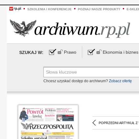
SZKOLENIA I KONFERENCJE
POZNAJ NASZE PRODUKTY
E-SKLE
Prawo
Ekonomia i biznes
SZUKAJ W:
Chcesz uzyskać dostęp do archiwum?
Zobacz ofertę
POPRZEDNI ARTYKUŁ Z