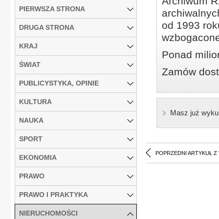
Archiwum Rz
PIERWSZA STRONA
archiwalnyc
od 1993 roku
DRUGA STRONA
wzbogacone
KRAJ
Ponad milio
ŚWIAT
Zamów dostę
PUBLICYSTYKA, OPINIE
KULTURA
Masz już wyku
NAUKA
SPORT
POPRZEDNI ARTYKUŁ Z
EKONOMIA
PRAWO
PRAWO I PRAKTYKA
NIERUCHOMOŚCI