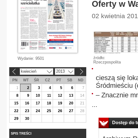
Oferty w W
02 kwietnia 201
źródło:
Wydanie:
9501
Rzeczpospolita
kwiecień
2013
«
»
cieszą się lok
PN
WT
ŚR
CZ
PT
SB
ND
Śródmieściu (o
1
2
3
4
5
6
7
– Znacznie mn
8
9
10
11
12
13
14
...
15
16
17
18
19
20
21
22
23
24
25
26
27
28
29
30
Dostęp do tr
SPIS TREŚCI