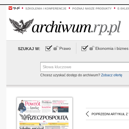
SZKOLENIA I KONFERENCJE
POZNAJ NASZE PRODUKTY
E-SKLE
Prawo
Ekonomia i biznes
SZUKAJ W:
Chcesz uzyskać dostęp do archiwum?
Zobacz ofertę
POPRZEDNI ARTYKUŁ Z