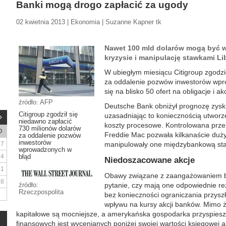
Banki mogą drogo zapłacić za ugody
02 kwietnia 2013 | Ekonomia | Suzanne Kapner tk
Nawet 100 mld dolarów mogą być w
kryzysie i manipulację stawkami Li
W ubiegłym miesiącu Citigroup zgodził
za oddalenie pozwów inwestorów wpro
się na blisko 50 ofert na obligacje i a
źródło: AFP
Deutsche Bank obniżył prognozę zysku
Citigroup zgodził się
uzasadniając to koniecznością utwor
niedawno zapłacić
koszty procesowe. Kontrolowana prze
730 milionów dolarów
D
Freddie Mac pozwała kilkanaście duży
za oddalenie pozwów
inwestorów
7
manipulowały one międzybankową sta
wprowadzonych w
14
błąd
Niedoszacowane akcje
21
Obawy związane z zaangażowaniem b
28
źródło:
pytanie, czy mają one odpowiednie r
Rzeczpospolita
bez konieczności ograniczania przysz
wpływu na kursy akcji banków. Mimo ż
kapitałowe są mocniejsze, a amerykańska gospodarka przyspiesza
finansowych jest wycenianych poniżej swojej wartości księgowej al