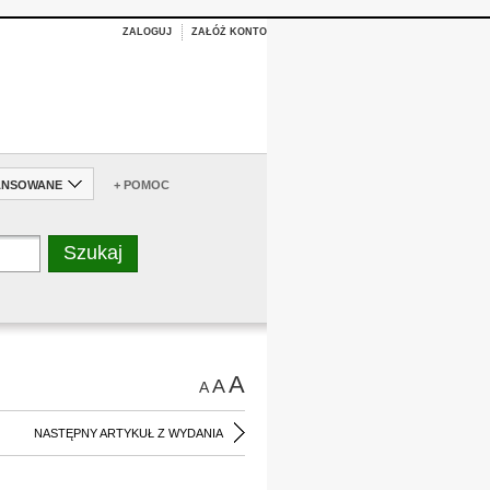
ZALOGUJ
ZAŁÓŻ KONTO
ANSOWANE
+ POMOC
A
A
A
NASTĘPNY ARTYKUŁ Z WYDANIA