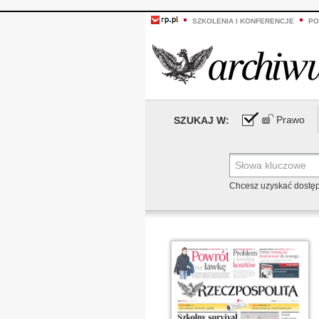
SZKOLENIA I KONFERENCJE
PO
Prawo
SZUKAJ W:
Chcesz uzyskać dostę