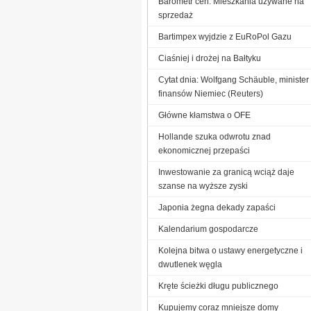
Barometr cen: Mieszkania używane na
sprzedaż
Bartimpex wyjdzie z EuRoPol Gazu
Ciaśniej i drożej na Bałtyku
Cytat dnia: Wolfgang Schäuble, minister
finansów Niemiec (Reuters)
Główne kłamstwa o OFE
Hollande szuka odwrotu znad
ekonomicznej przepaści
Inwestowanie za granicą wciąż daje
szanse na wyższe zyski
Japonia żegna dekady zapaści
Kalendarium gospodarcze
Kolejna bitwa o ustawy energetyczne i
dwutlenek węgla
Kręte ścieżki długu publicznego
Kupujemy coraz mniejsze domy