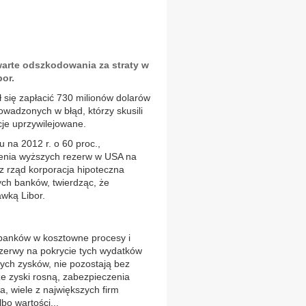
arte odszkodowania za straty w
bor.
 się zapłacić 730 milionów dolarów
wadzonych w błąd, którzy skusili
kcje uprzywilejowane.
 na 2012 r. o 60 proc.,
zenia wyższych rezerw w USA na
z rząd korporacja hipoteczna
ch banków, twierdząc, że
wką Libor.
anków w kosztowne procesy i
ezerwy na pokrycie tych wydatków
łych zysków, nie pozostają bez
e zyski rosną, zabezpieczenia
, wiele z największych firm
bo wartości...