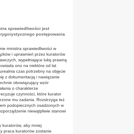
ra sprawiedliwości jest
 rygorystycznego postępowania
ie ministra sprawiedliwości w
zków i uprawnień przez kuratorów
wczych, wypełniające lukę prawną
owiada ono na niektóre od lat
urealnia czas potrzebny na objęcie
się z dokumentacją i nawiązanie
echnie obowiązujący wzór
ałania o charakterze
ecyzuje czynności, które kurator
erzone mu zadania. Rozstrzyga też
dem podopiecznych osadzonych w
ozporządzenie niewątpliwie stanowi
y kuratorów, aby mniej
zy praca kuratorów zostanie