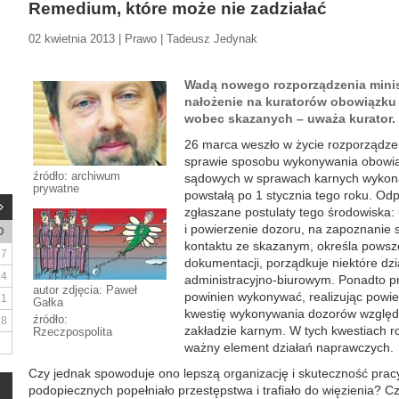
Remedium, które może nie zadziałać
02 kwietnia 2013 | Prawo | Tadeusz Jedynak
Wadą nowego rozporządzenia minist
nałożenie na kuratorów obowiązku
wobec skazanych – uważa kurator.
26 marca weszło w życie rozporządzen
sprawie sposobu wykonywania obowią
źródło: archiwum
sądowych w sprawach karnych wykona
prywatne
powstałą po 1 stycznia tego roku. Odp
zgłaszane postulaty tego środowiska: 
i powierzenie dozoru, na zapoznanie 
D
kontaktu ze skazanym, określa powsz
7
dokumentacji, porządkuje niektóre dzi
14
administracyjno-biurowym. Ponadto pr
autor zdjęcia: Paweł
powinien wykonywać, realizując powi
21
Gałka
kwestię wykonywania dozorów wzglę
źródło:
28
zakładzie karnym. W tych kwestiach r
Rzeczpospolita
ważny element działań naprawczych.
Czy jednak spowoduje ono lepszą organizację i skuteczność prac
podopiecznych popełniało przestępstwa i trafiało do więzienia? C