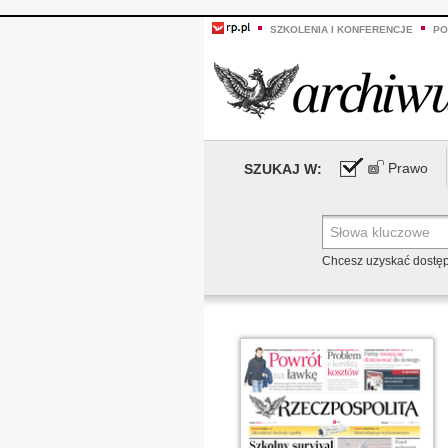
SZKOLENIA I KONFERENCJE
PO
Prawo
SZUKAJ W:
Chcesz uzyskać dostę