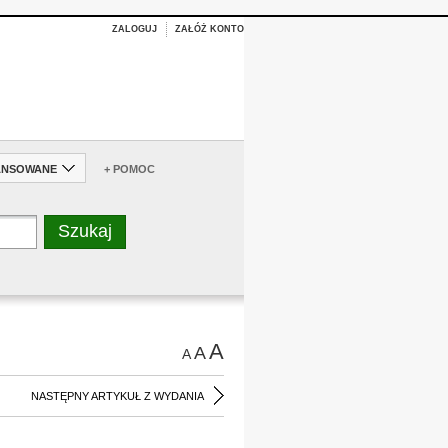
ZALOGUJ
ZAŁÓŻ KONTO
ANSOWANE
+ POMOC
A
A
A
NASTĘPNY ARTYKUŁ Z WYDANIA