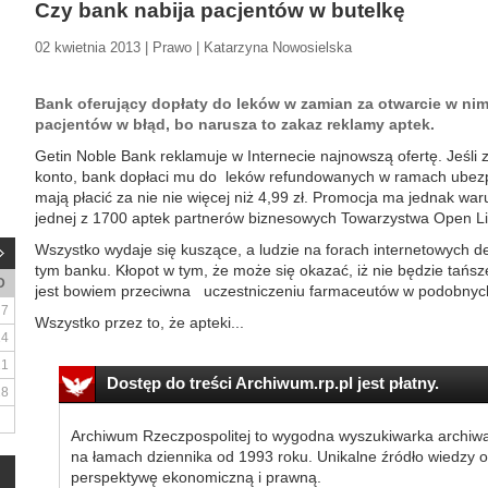
Czy bank nabija pacjentów w butelkę
02 kwietnia 2013 | Prawo | Katarzyna Nowosielska
Bank oferujący dopłaty do leków w zamian za otwarcie w n
pacjentów w błąd, bo narusza to zakaz reklamy aptek.
Getin Noble Bank reklamuje w Internecie najnowszą ofertę. Jeśli
konto, bank dopłaci mu do leków refundowanych w ramach ubezpi
mają płacić za nie nie więcej niż 4,99 zł. Promocja ma jednak w
jednej z 1700 aptek partnerów biznesowych Towarzystwa Open Li
Wszystko wydaje się kuszące, a ludzie na forach internetowych de
tym banku. Kłopot w tym, że może się okazać, iż nie będzie tańsz
D
jest bowiem przeciwna uczestniczeniu farmaceutów w podobnych
7
Wszystko przez to, że apteki...
14
21
Dostęp do treści Archiwum.rp.pl jest płatny.
28
Archiwum Rzeczpospolitej to wygodna wyszukiwarka archiw
na łamach dziennika od 1993 roku. Unikalne źródło wiedzy o
perspektywę ekonomiczną i prawną.