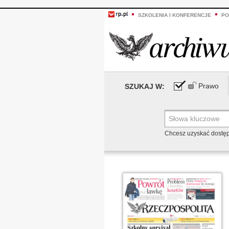
SZKOLENIA I KONFERENCJE
PO
Prawo
SZUKAJ W:
Chcesz uzyskać dostę