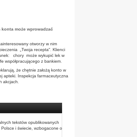
im konta może wprowadzać
 zainteresowany otworzy w nim
eczenia „Twoja recepta". Klienci
arunek: chory może wykupić lek w
fe współpracującego z bankiem.
klarują, że chętnie założą konto w
ej apteki. Inspekcja farmaceutyczna
 akcjach.
alnych tekstów opublikowanych
 Polsce i świecie, wzbogacone o