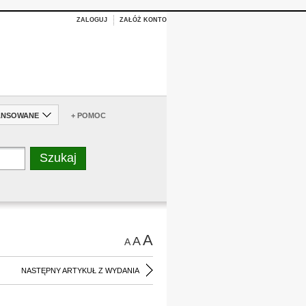
ZALOGUJ
ZAŁÓŻ KONTO
ANSOWANE
+ POMOC
A
A
A
NASTĘPNY ARTYKUŁ Z WYDANIA