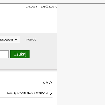
ZALOGUJ
ZAŁÓŻ KONTO
ANSOWANE
+ POMOC
A
A
A
NASTĘPNY ARTYKUŁ Z WYDANIA