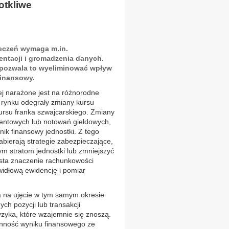
otkliwe
eczeń wymaga m.in.
ntacji i gromadzenia danych.
 pozwala to wyeliminować wpływ
finansowy.
j narażone jest na różnorodne
a rynku odegrały zmiany kursu
ursu franka szwajcarskiego. Zmiany
centowych lub notowań giełdowych,
ik finansowy jednostki. Z tego
bierają strategie zabezpieczające,
ym stratom jednostki lub zmniejszyć
rasta znaczenie rachunkowości
idłową ewidencję i pomiar
na ujęcie w tym samym okresie
h pozycji lub transakcji
yzyka, które wzajemnie się znoszą.
enność wyniku finansowego ze