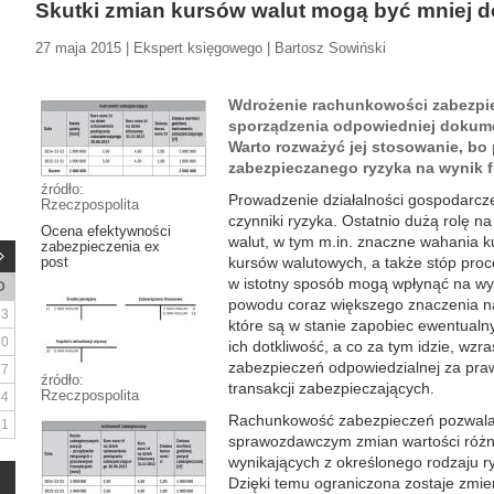
Skutki zmian kursów walut mogą być mniej d
27 maja 2015 | Ekspert księgowego | Bartosz Sowiński
Wdrożenie rachunkowości zabezpi
sporządzenia odpowiedniej dokume
Warto rozważyć jej stosowanie, bo
zabezpieczanego ryzyka na wynik 
źródło:
Prowadzenie działalności gospodarcze
Rzeczpospolita
czynniki ryzyka. Ostatnio dużą rolę n
Ocena efektywności
walut, w tym m.in. znaczne wahania k
zabezpieczenia ex
post
kursów walutowych, a także stóp pro
w istotny sposób mogą wpłynąć na wyn
D
powodu coraz większego znaczenia na
3
które są w stanie zapobiec ewentualn
10
ich dotkliwość, a co za tym idzie, wz
zabezpieczeń odpowiedzialnej za praw
17
źródło:
transakcji zabezpieczających.
Rzeczpospolita
24
Rachunkowość zabezpieczeń pozwala 
31
sprawozdawczym zmian wartości różnyc
wynikających z określonego rodzaju r
Dzięki temu ograniczona zostaje zmi