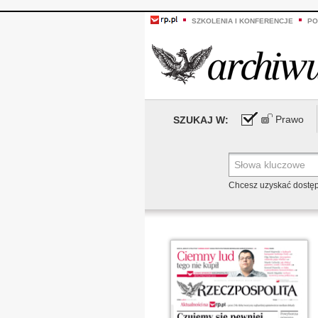
SZKOLENIA I KONFERENCJE
PO
Prawo
SZUKAJ W:
Chcesz uzyskać dostę