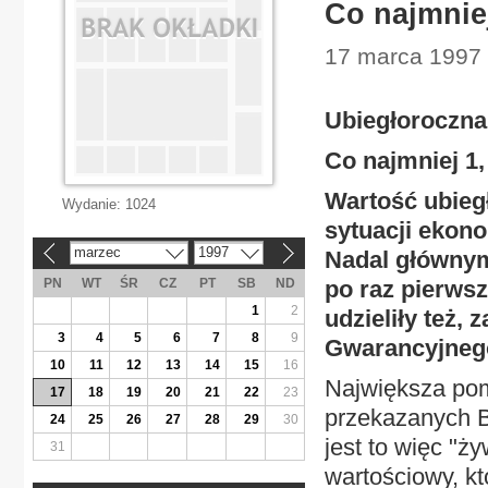
Co najmniej
17 marca 1997 
Ubiegłoroczn
Co najmniej 1,
Wartość ubieg
Wydanie:
1024
sytuacji ekono
marzec
1997
Nadal głównym
«
»
PN
WT
ŚR
CZ
PT
SB
ND
po raz pierws
1
2
udzieliły też
3
4
5
6
7
8
9
Gwarancyjnego
10
11
12
13
14
15
16
Największa pomo
17
18
19
20
21
22
23
przekazanych 
24
25
26
27
28
29
30
jest to więc "ż
31
wartościowy, kt