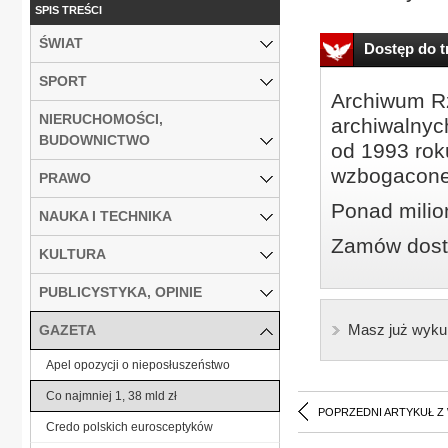
SPIS TREŚCI
ŚWIAT
Dostęp do tr
SPORT
Archiwum Rz
NIERUCHOMOŚCI,
archiwalnyc
BUDOWNICTWO
od 1993 roku
wzbogacone
PRAWO
Ponad milio
NAUKA I TECHNIKA
Zamów dostę
KULTURA
PUBLICYSTYKA, OPINIE
Masz już wyku
GAZETA
Apel opozycji o nieposłuszeństwo
Co najmniej 1, 38 mld zł
POPRZEDNI ARTYKUŁ Z
Credo polskich eurosceptyków