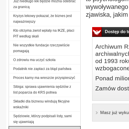
Już niedługo lek będzie można odebrać
wywoływanego p
za granicą
zjawiska, jakim 
Kryzys lekowy pokazał, że biznes jest
najważniejszy
Kto otrzyma zwrot wpłaty na IKZE, płaci
Dostęp do tr
PIT według skali
Nie wszystkie fundacje rzeczywiście
Archiwum Rz
pomagają
archiwalnyc
od 1993 roku
O zdrowiu ma uczyć szkoła
wzbogacone
Podatnik nie zapłaci za błąd państwa
Ponad milio
Proces karny ma wreszcie przyspieszyć
Sibiga: sprawa ujawnienia sędziów z
Zamów dostę
list poparcia do KRS potrwa
Składki dla biznesu windują fikcyjne
wskaźniki
Masz już wyku
Sędziowie, którzy podpisali listy, sami
się ujawniają