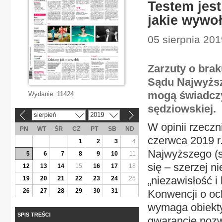
Testem jest
jakie wywoł
05 sierpnia 201
Zarzuty o bra
Sądu Najwyższ
mogą świadczy
Wydanie:
11424
sędziowskiej.
sierpień
2019
«
»
W opinii rzecz
PN
WT
ŚR
CZ
PT
SB
ND
czerwca 2019 r.
1
2
3
4
Najwyższego (sy
5
6
7
8
9
10
11
się – szerzej n
12
13
14
15
16
17
18
„niezawisłość i
19
20
21
22
23
24
25
26
27
28
29
30
31
Konwencji o oc
wymaga obiekty
SPIS TREŚCI
gwarancje pozw