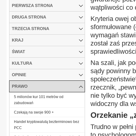
PIERWSZA STRONA
wątpliwości co 
DRUGA STRONA
Kryteria owej o
sformułowane (
TRZECIA STRONA
wymagań stawia
KRAJ
został zaś prz
sprawiedliwości
ŚWIAT
Na szali, jak p
KULTURA
sądy powinny b
OPINIE
społeczeństwie
rzecznik, „pew
PRAWO
nie tylko być 
5 milionów kur 101 metrów od
widoczny dla ws
zabudowań
Czekają na swoje 900 +
Orzekanie „
Handel kryptowalutą bezterminowo bez
Trudno w pełni
PCC
to psychologom