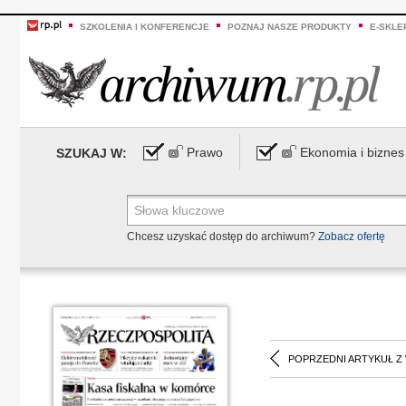
SZKOLENIA I KONFERENCJE
POZNAJ NASZE PRODUKTY
E-SKLE
Prawo
Ekonomia i biznes
SZUKAJ W:
Chcesz uzyskać dostęp do archiwum?
Zobacz ofertę
POPRZEDNI ARTYKUŁ Z