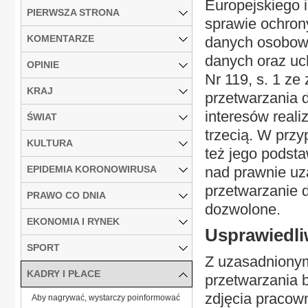
Europejskiego i
PIERWSZA STRONA
sprawie ochron
KOMENTARZE
danych osobowy
danych oraz uc
OPINIE
Nr 119, s. 1 ze
KRAJ
przetwarzania 
interesów reali
ŚWIAT
trzecią. W przy
KULTURA
też jego podst
EPIDEMIA KORONOWIRUSA
nad prawnie uz
przetwarzanie 
PRAWO CO DNIA
dozwolone.
EKONOMIA I RYNEK
Usprawiedli
SPORT
Z uzasadnionym
KADRY I PŁACE
przetwarzania b
zdjęcia pracow
Aby nagrywać, wystarczy poinformować