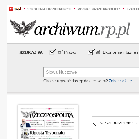
SZKOLENIA I KONFERENCJE
POZNAJ NASZE PRODUKTY
E-SKLE
Prawo
Ekonomia i biznes
SZUKAJ W:
Chcesz uzyskać dostęp do archiwum?
Zobacz ofertę
POPRZEDNI ARTYKUŁ Z