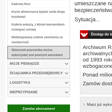
umieszczane n
Kadrowy flesz
bezpieczeństw
Krycie alimenciarza będzie szefa drogo
kosztować
Sytuacja...
Kryteria wskażą, z którym kierownikiem
rozwiązać umowę
Dostęp do tr
Mobbingowany uniknie zwolnienia za
nieobecność
Archiwum Rz
Wizerunek pracownika można
archiwalnyc
wykorzystać pod pewnymi warunkami
od 1993 roku
MOJE PIENIĄDZE
wzbogacone
ŚCIĄGAWKA PRZEDSIĘBIORCY
Ponad milio
LOGISTYKA
Zamów dostę
NIEPRZYPISANE
Masz już wyku
Zamów abonament