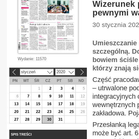
Wizerunek 
pewnymi w
30 stycznia 202
Umieszczanie z
szczególną. 
bowiem ściśle
Wydanie:
11570
którzy znają s
styczeń
2020
«
»
Część pracoda
PN
WT
ŚR
CZ
PT
SB
ND
– utrwalone po
1
2
3
4
5
integracyjnych
6
7
8
9
10
11
12
wewnętrznych pu
13
14
15
16
17
18
19
zakładowa. Poja
20
21
22
23
24
25
26
27
28
29
30
31
Przesłanką leg
może być art. 6
SPIS TREŚCI