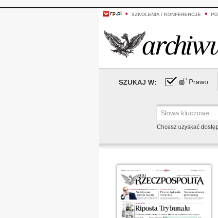
SZKOLENIA I KONFERENCJE
PO
Prawo
SZUKAJ W:
Chcesz uzyskać dostę