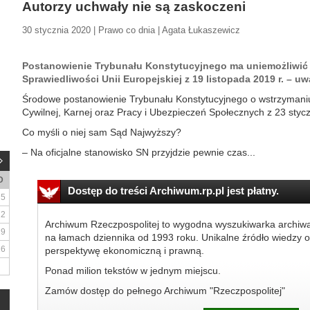
Autorzy uchwały nie są zaskoczeni
30 stycznia 2020 | Prawo co dnia | Agata Łukaszewicz
Postanowienie Trybunału Konstytucyjnego ma uniemożliwić
Sprawiedliwości Unii Europejskiej z 19 listopada 2019 r. – uw
Środowe postanowienie Trybunału Konstytucyjnego o wstrzymaniu 
Cywilnej, Karnej oraz Pracy i Ubezpieczeń Społecznych z 23 styc
Co myśli o niej sam Sąd Najwyższy?
– Na oficjalne stanowisko SN przyjdzie pewnie czas...
D
Dostęp do treści Archiwum.rp.pl jest płatny.
5
12
Archiwum Rzeczpospolitej to wygodna wyszukiwarka archiw
19
na łamach dziennika od 1993 roku. Unikalne źródło wiedzy o
26
perspektywę ekonomiczną i prawną.
Ponad milion tekstów w jednym miejscu.
Zamów dostęp do pełnego Archiwum "Rzeczpospolitej"