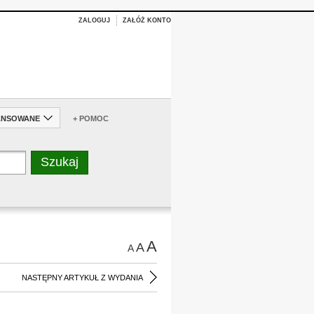
ZALOGUJ
ZAŁÓŻ KONTO
ANSOWANE
+ POMOC
A
A
A
NASTĘPNY ARTYKUŁ Z WYDANIA