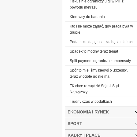
Fiskus nie ograniczy ulgi w PIT z
powodu metrażu
Kierowcy do badania
Kto i ile może żądać, gdy praca była w
grupie
Podatniku, daj głos – zachęca minister
Spadek to modny teraz temat
Split payment ogranicza kompensaty
Spór to mieliśmy kiedyś o „krzesło”,
teraz w ogóle go nie ma
TK chce rozsądzić Sejm i Sąd
Najwyższy
Trudny czas w podatkach
EKONOMIA I RYNEK
SPORT
KADRY I PŁACE