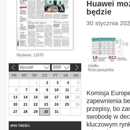
Huawei moż
będzie
30 stycznia 202
Wydanie:
11570
źródło:
styczeń
2020
«
»
Rzeczpospolita
PN
WT
ŚR
CZ
PT
SB
ND
1
2
3
4
5
6
7
8
9
10
11
12
Komisja Europe
13
14
15
16
17
18
19
zapewnienia be
20
21
22
23
24
25
26
przepisy, bo za
27
28
29
30
31
swobodę w decy
kluczowym rynk
SPIS TREŚCI