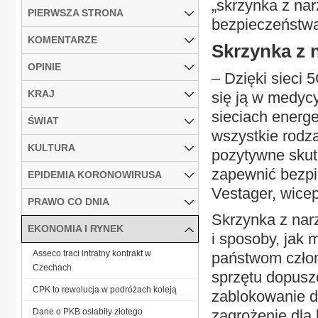
„skrzynka z na
PIERWSZA STRONA
bezpieczeństwa
KOMENTARZE
Skrzynka z 
OPINIE
– Dzięki sieci
KRAJ
się ją w medycy
sieciach energe
ŚWIAT
wszystkie rodza
KULTURA
pozytywne skutk
zapewnić bezpi
EPIDEMIA KORONOWIRUSA
Vestager, wice
PRAWO CO DNIA
Skrzynka z nar
EKONOMIA I RYNEK
i sposoby, jak
Asseco traci intratny kontrakt w
państwom czło
Czechach
sprzętu dopusz
CPK to rewolucja w podróżach koleją
zablokowanie do
Dane o PKB osłabiły złotego
zagrożenie dla 