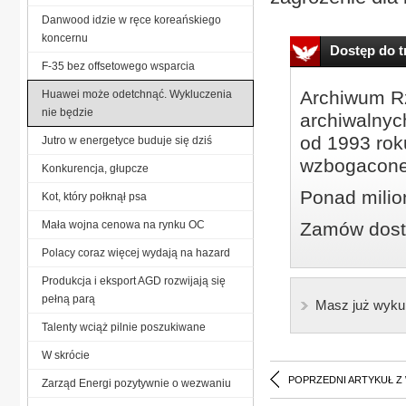
Danwood idzie w ręce koreańskiego
koncernu
Dostęp do tr
F-35 bez offsetowego wsparcia
Archiwum Rz
Huawei może odetchnąć. Wykluczenia
nie będzie
archiwalnyc
od 1993 roku
Jutro w energetyce buduje się dziś
wzbogacone
Konkurencja, głupcze
Ponad milio
Kot, który połknął psa
Mała wojna cenowa na rynku OC
Zamów dostę
Polacy coraz więcej wydają na hazard
Produkcja i eksport AGD rozwijają się
pełną parą
Masz już wyku
Talenty wciąż pilnie poszukiwane
W skrócie
POPRZEDNI ARTYKUŁ Z
Zarząd Energi pozytywnie o wezwaniu