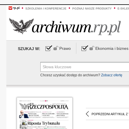
SZKOLENIA I KONFERENCJE
POZNAJ NASZE PRODUKTY
E-SKLE
Prawo
Ekonomia i biznes
SZUKAJ W:
Chcesz uzyskać dostęp do archiwum?
Zobacz ofertę
POPRZEDNI ARTYKUŁ Z