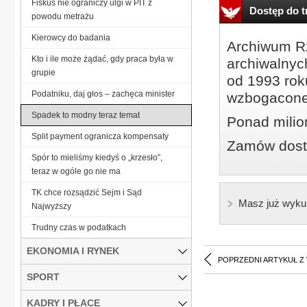
Fiskus nie ograniczy ulgi w PIT z
Dostęp do tr
powodu metrażu
Kierowcy do badania
Archiwum Rz
Kto i ile może żądać, gdy praca była w
archiwalnyc
grupie
od 1993 roku
Podatniku, daj głos – zachęca minister
wzbogacone
Spadek to modny teraz temat
Ponad milio
Split payment ogranicza kompensaty
Zamów dostę
Spór to mieliśmy kiedyś o „krzesło”,
teraz w ogóle go nie ma
TK chce rozsądzić Sejm i Sąd
Masz już wyku
Najwyższy
Trudny czas w podatkach
EKONOMIA I RYNEK
POPRZEDNI ARTYKUŁ Z
SPORT
KADRY I PŁACE