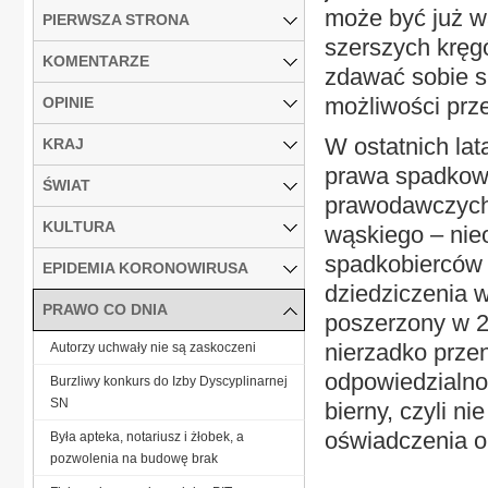
może być już wą
PIERWSZA STRONA
szerszych kręg
KOMENTARZE
zdawać sobie s
możliwości prz
OPINIE
W ostatnich lat
KRAJ
prawa spadkowe
ŚWIAT
prawodawczych.
KULTURA
wąskiego – nie
spadkobierców
EPIDEMIA KORONOWIRUSA
dziedziczenia 
PRAWO CO DNIA
poszerzony w 20
nierzadko prze
Autorzy uchwały nie są zaskoczeni
odpowiedzialnoś
Burzliwy konkurs do Izby Dyscyplinarnej
SN
bierny, czyli n
oświadczenia o
Była apteka, notariusz i żłobek, a
pozwolenia na budowę brak