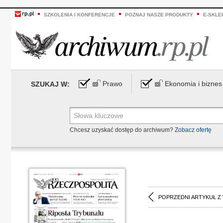
SZKOLENIA I KONFERENCJE
POZNAJ NASZE PRODUKTY
E-SKLE
Prawo
Ekonomia i biznes
SZUKAJ W:
Chcesz uzyskać dostęp do archiwum?
Zobacz ofertę
POPRZEDNI ARTYKUŁ Z