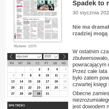
Spadek to 
30 stycznia 202
Nie ma dramatu
rzadziej mogą 
Wydanie:
11570
W ostatnim czas
styczeń
2020
zbulwersowało,
«
»
PN
WT
ŚR
CZ
PT
SB
ND
powracającym d
1
2
3
4
5
Przez całe lata
6
7
8
9
10
11
12
było zatem pow
13
14
15
16
17
18
19
czwartej księgi
20
21
22
23
24
25
26
Obecne zamiesz
27
28
29
30
31
niezrozumiałeg
jest dowodem n
SPIS TREŚCI