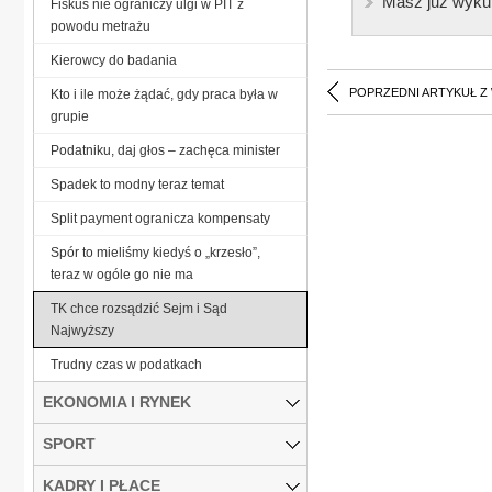
Masz już wyku
Fiskus nie ograniczy ulgi w PIT z
powodu metrażu
Kierowcy do badania
POPRZEDNI ARTYKUŁ Z
Kto i ile może żądać, gdy praca była w
grupie
Podatniku, daj głos – zachęca minister
Spadek to modny teraz temat
Split payment ogranicza kompensaty
Spór to mieliśmy kiedyś o „krzesło”,
teraz w ogóle go nie ma
TK chce rozsądzić Sejm i Sąd
Najwyższy
Trudny czas w podatkach
EKONOMIA I RYNEK
SPORT
KADRY I PŁACE