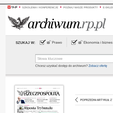
SZKOLENIA I KONFERENCJE
POZNAJ NASZE PRODUKTY
E-SKLE
Prawo
Ekonomia i biznes
SZUKAJ W:
Chcesz uzyskać dostęp do archiwum?
Zobacz ofertę
POPRZEDNI ARTYKUŁ Z