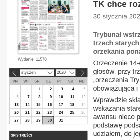
TK chce ro
30 stycznia 20
Trybunał wstr
trzech staryc
orzekania pon
Wydanie:
11570
Orzeczenie 14-
głosów, przy tr
styczeń
2020
«
»
„orzeczenia Tr
PN
WT
ŚR
CZ
PT
SB
ND
obowiązująca i 
1
2
3
4
5
6
7
8
9
10
11
12
Wprawdzie skła
13
14
15
16
17
18
19
wskazania star
20
21
22
23
24
25
26
awansu nieco p
27
28
29
30
31
podstawę pods
udziałem, do j
SPIS TREŚCI