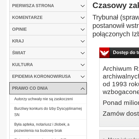
Czasowy za
PIERWSZA STRONA
Trybunał (spra
KOMENTARZE
postanowił wst
OPINIE
połączonych Izb
KRAJ
Dostęp do tr
ŚWIAT
KULTURA
Archiwum Rz
archiwalnyc
EPIDEMIA KORONOWIRUSA
od 1993 roku
PRAWO CO DNIA
wzbogacone
Autorzy uchwały nie są zaskoczeni
Ponad milio
Burzliwy konkurs do Izby Dyscyplinarnej
Zamów dostę
SN
Była apteka, notariusz i żłobek, a
pozwolenia na budowę brak