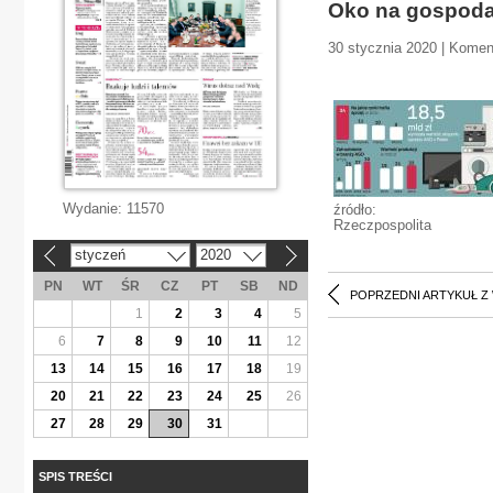
Oko na gospoda
30 stycznia 2020 | Komen
Wydanie:
11570
źródło:
Rzeczpospolita
styczeń
2020
«
»
PN
WT
ŚR
CZ
PT
SB
ND
POPRZEDNI ARTYKUŁ Z
1
2
3
4
5
6
7
8
9
10
11
12
13
14
15
16
17
18
19
20
21
22
23
24
25
26
27
28
29
30
31
SPIS TREŚCI