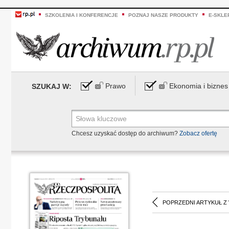
SZKOLENIA I KONFERENCJE
POZNAJ NASZE PRODUKTY
E-SKLE
Prawo
Ekonomia i biznes
SZUKAJ W:
Chcesz uzyskać dostęp do archiwum?
Zobacz ofertę
POPRZEDNI ARTYKUŁ Z