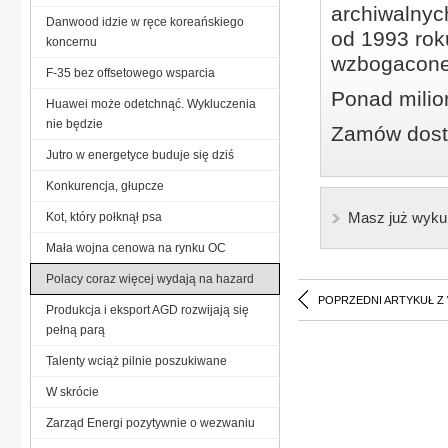
archiwalnyc
Danwood idzie w ręce koreańskiego
od 1993 roku
koncernu
wzbogacone
F-35 bez offsetowego wsparcia
Ponad milio
Huawei może odetchnąć. Wykluczenia
nie będzie
Zamów dostę
Jutro w energetyce buduje się dziś
Konkurencja, głupcze
Masz już wyku
Kot, który połknął psa
Mała wojna cenowa na rynku OC
Polacy coraz więcej wydają na hazard
POPRZEDNI ARTYKUŁ Z
Produkcja i eksport AGD rozwijają się
pełną parą
Talenty wciąż pilnie poszukiwane
W skrócie
Zarząd Energi pozytywnie o wezwaniu