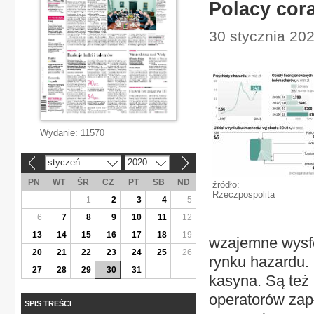
Polacy cor
30 stycznia 202
Wydanie:
11570
styczeń
2020
«
»
PN
WT
ŚR
CZ
PT
SB
ND
źródło:
Rzeczpospolita
1
2
3
4
5
6
7
8
9
10
11
12
13
14
15
16
17
18
19
wzajemne wysfo
20
21
22
23
24
25
26
rynku hazardu.
27
28
29
30
31
kasyna. Są też
operatorów zapła
SPIS TREŚCI