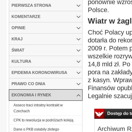
ponownie wzros
PIERWSZA STRONA
Polsce.
KOMENTARZE
Wiatr w żag
OPINIE
Choć Polacy upr
KRAJ
dotarła do reko
2009 r. Potem p
ŚWIAT
wszelkie rozry
KULTURA
14,8 mld zł. Po
pora na zakłady
EPIDEMIA KORONOWIRUSA
z kasyn. Wprawd
PRAWO CO DNIA
Finansów opubli
Legalnie szacu
EKONOMIA I RYNEK
Asseco traci intratny kontrakt w
Czechach
Dostęp do tr
CPK to rewolucja w podróżach koleją
Archiwum Rz
Dane o PKB osłabiły złotego