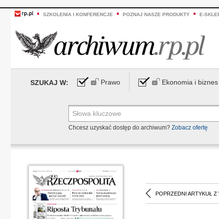
SZKOLENIA I KONFERENCJE
POZNAJ NASZE PRODUKTY
E-SKLE
Prawo
Ekonomia i biznes
SZUKAJ W:
Chcesz uzyskać dostęp do archiwum?
Zobacz ofertę
POPRZEDNI ARTYKUŁ Z