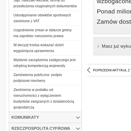
wzbogacone
Sąd: należało wezwać stronę do
przedłożenia oryginalnych dokumentów
Ponad milio
Udostępnianie obiektów sportowych
Zamów dostę
zwolnione z VAT
Uzgodnienie zmian w statucie gminy
ma zapobiec naruszeniu prawa
W decyzji trzeba wskazać dzień
Masz już wyku
wygaśnięcia uprawnienia
Wydanie zarządzenia zastępczego jest
odrębną kompetencją wojewody
POPRZEDNI ARTYKUŁ Z
Zamówienia publiczne: podpis
podpisowi nierówny
Zwolnienia w podatku od
nieruchomości z wyłączeniem
budynków związanych z działalnością
gospodarczą
KOMUNIKATY
RZECZPOSPOLITA CYFROWA