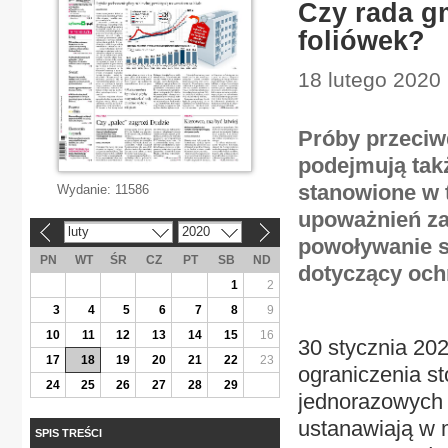
Czy rada g
foliówek?
18 lutego 2020 
Próby przeciw
podejmują tak
stanowione w 
Wydanie:
11586
upoważnień za
luty
2020
«
»
powoływanie s
PN
WT
ŚR
CZ
PT
SB
ND
dotyczący och
1
2
3
4
5
6
7
8
9
10
11
12
13
14
15
16
30 stycznia 20
17
18
19
20
21
22
23
ograniczenia s
24
25
26
27
28
29
jednorazowych 
ustanawiają w 
SPIS TREŚCI