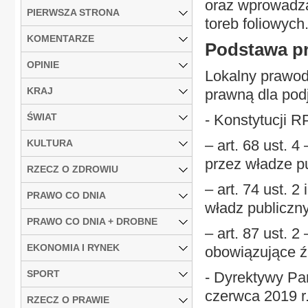
oraz wprowadza
PIERWSZA STRONA
toreb foliowych
KOMENTARZE
Podstawa p
OPINIE
Lokalny prawod
KRAJ
prawną dla podj
ŚWIAT
- Konstytucji R
– art. 68 ust. 
KULTURA
przez władze p
RZECZ O ZDROWIU
– art. 74 ust. 
PRAWO CO DNIA
władz publiczn
PRAWO CO DNIA + DROBNE
– art. 87 ust. 
EKONOMIA I RYNEK
obowiązujące ź
SPORT
- Dyrektywy Pa
czerwca 2019 r
RZECZ O PRAWIE