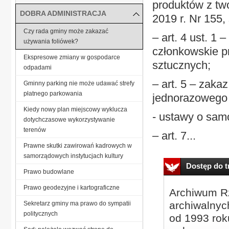
produktów z tw
DOBRA ADMINISTRACJA
2019 r. Nr 155, s
Czy rada gminy może zakazać
– art. 4 ust. 1
używania foliówek?
członkowskie p
Ekspresowe zmiany w gospodarce
sztucznych;
odpadami
– art. 5 – zak
Gminny parking nie może udawać strefy
płatnego parkowania
jednorazowego 
Kiedy nowy plan miejscowy wyklucza
- ustawy o sam
dotychczasowe wykorzystywanie
terenów
– art. 7...
Prawne skutki zawirowań kadrowych w
samorządowych instytucjach kultury
Dostęp do tr
Prawo budowlane
Prawo geodezyjne i kartograficzne
Archiwum Rz
archiwalnyc
Sekretarz gminy ma prawo do sympatii
politycznych
od 1993 roku