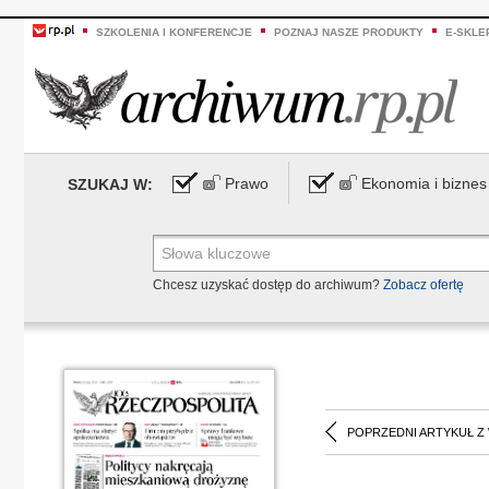
SZKOLENIA I KONFERENCJE
POZNAJ NASZE PRODUKTY
E-SKLE
Prawo
Ekonomia i biznes
SZUKAJ W:
Chcesz uzyskać dostęp do archiwum?
Zobacz ofertę
POPRZEDNI ARTYKUŁ Z