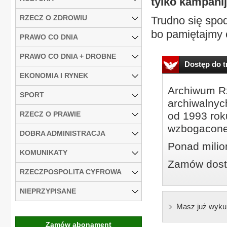
tylko kampani
RZECZ O ZDROWIU
Trudno się spod
bo pamiętajmy o
PRAWO CO DNIA
PRAWO CO DNIA + DROBNE
Dostęp do tr
EKONOMIA I RYNEK
Archiwum Rz
SPORT
archiwalnyc
RZECZ O PRAWIE
od 1993 roku
wzbogacone
DOBRA ADMINISTRACJA
Ponad milio
KOMUNIKATY
Zamów dostę
RZECZPOSPOLITA CYFROWA
NIEPRZYPISANE
Masz już wyku
Zamów abonament