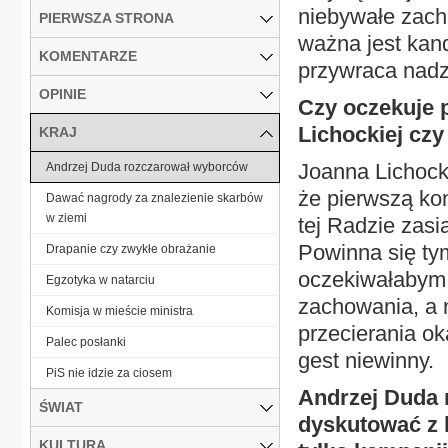
niebywałe zach
PIERWSZA STRONA
ważna jest kan
KOMENTARZE
przywraca nadz
OPINIE
Czy oczekuje p
Lichockiej czy
KRAJ
Joanna Lichock
Andrzej Duda rozczarował wyborców
że pierwszą ko
Dawać nagrody za znalezienie skarbów
w ziemi
tej Radzie zasi
Powinna się tym
Drapanie czy zwykłe obrażanie
oczekiwałabym 
Egzotyka w natarciu
zachowania, a n
Komisja w mieście ministra
przecierania ok
Palec posłanki
gest niewinny.
PiS nie idzie za ciosem
Andrzej Duda 
ŚWIAT
dyskutować z k
KULTURA