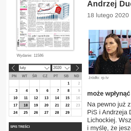
Andrzej Du
18 lutego 2020 
Wydanie:
11586
luty
2020
«
»
PN
WT
ŚR
CZ
PT
SB
ND
źródło: rp.tv
1
2
3
4
5
6
7
8
9
może wpłynąć
10
11
12
13
14
15
16
Na pewno już z
17
18
19
20
21
22
23
PiS i Andrzeja
24
25
26
27
28
29
Lichockiej. Wsz
i myślę, że je
SPIS TREŚCI