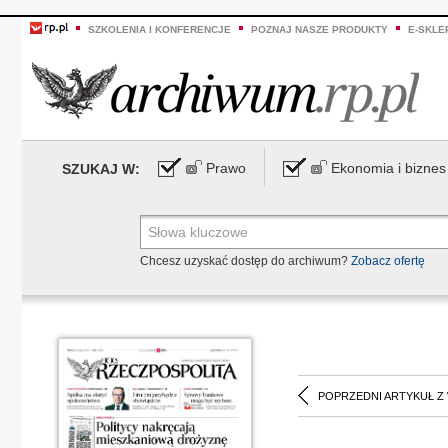
SZKOLENIA I KONFERENCJE
POZNAJ NASZE PRODUKTY
E-SKLE
Prawo
Ekonomia i biznes
SZUKAJ W:
Chcesz uzyskać dostęp do archiwum?
Zobacz ofertę
POPRZEDNI ARTYKUŁ Z