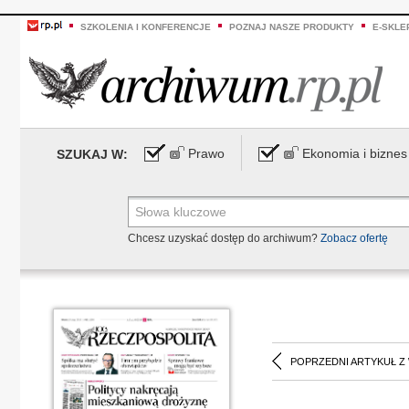
SZKOLENIA I KONFERENCJE
POZNAJ NASZE PRODUKTY
E-SKLE
Prawo
Ekonomia i biznes
SZUKAJ W:
Chcesz uzyskać dostęp do archiwum?
Zobacz ofertę
POPRZEDNI ARTYKUŁ Z