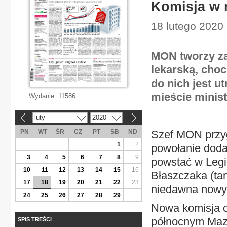
Komisja w 
18 lutego 2020 
MON tworzy za
lekarską, choc
do nich jest 
mieście minis
Wydanie:
11586
luty
2020
«
»
PN
WT
ŚR
CZ
PT
SB
ND
Szef MON przyg
1
2
powołanie doda
3
4
5
6
7
8
9
powstać w Legi
10
11
12
13
14
15
16
Błaszczaka (tam
17
18
19
20
21
22
23
niedawna nowy 
24
25
26
27
28
29
Nowa komisja o
północnym Mazo
SPIS TREŚCI