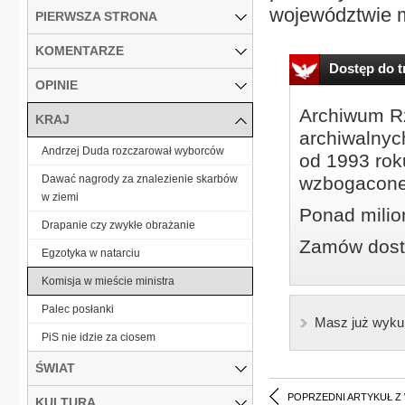
województwie m
PIERWSZA STRONA
KOMENTARZE
Dostęp do tr
OPINIE
Archiwum Rz
KRAJ
archiwalnyc
Andrzej Duda rozczarował wyborców
od 1993 roku
Dawać nagrody za znalezienie skarbów
wzbogacone
w ziemi
Ponad milio
Drapanie czy zwykłe obrażanie
Zamów dostę
Egzotyka w natarciu
Komisja w mieście ministra
Palec posłanki
Masz już wyku
PiS nie idzie za ciosem
ŚWIAT
POPRZEDNI ARTYKUŁ Z
KULTURA