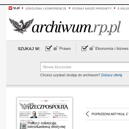
SZKOLENIA I KONFERENCJE
POZNAJ NASZE PRODUKTY
E-SKLE
Prawo
Ekonomia i biznes
SZUKAJ W:
Chcesz uzyskać dostęp do archiwum?
Zobacz ofertę
POPRZEDNI ARTYKUŁ Z