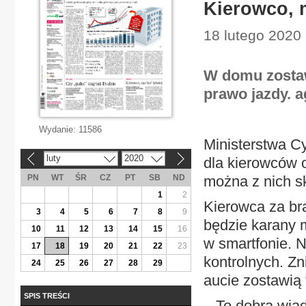
Kierowco, m
18 lutego 2020 
W domu zostaw
prawo jazdy. 
Wydanie:
11586
Ministerstwa Cyf
luty
2020
dla kierowców o
«
»
PN
WT
ŚR
CZ
PT
SB
ND
można z nich sk
1
2
Kierowca za br
3
4
5
6
7
8
9
będzie karany 
10
11
12
13
14
15
16
w smartfonie. N
17
18
19
20
21
22
23
kontrolnych. Zn
24
25
26
27
28
29
aucie zostawią 
SPIS TREŚCI
– To dobra wia