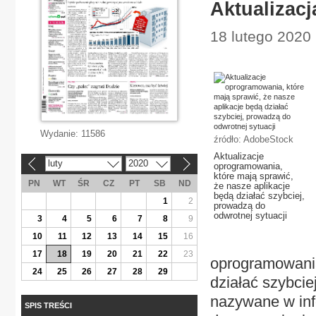
Aktualizacj
18 lutego 2020
Wydanie:
11586
źródło: AdobeStock
Aktualizacje
luty
2020
«
»
oprogramowania,
które mają sprawić,
PN
WT
ŚR
CZ
PT
SB
ND
że nasze aplikacje
będą działać szybciej,
1
2
prowadzą do
odwrotnej sytuacji
3
4
5
6
7
8
9
10
11
12
13
14
15
16
17
18
19
20
21
22
23
oprogramowania
24
25
26
27
28
29
działać szybcie
nazywane w inf
SPIS TREŚCI