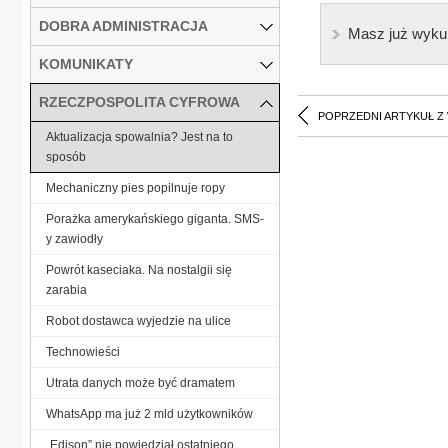
DOBRA ADMINISTRACJA
Masz już wyku
KOMUNIKATY
RZECZPOSPOLITA CYFROWA
POPRZEDNI ARTYKUŁ Z
Aktualizacja spowalnia? Jest na to
sposób
Mechaniczny pies popilnuje ropy
Porażka amerykańskiego giganta. SMS-
y zawiodły
Powrót kaseciaka. Na nostalgii się
zarabia
Robot dostawca wyjedzie na ulice
Technowieści
Utrata danych może być dramatem
WhatsApp ma już 2 mld użytkowników
„Edison” nie powiedział ostatniego