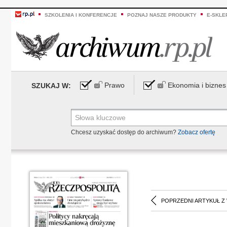
SZKOLENIA I KONFERENCJE
POZNAJ NASZE PRODUKTY
E-SKLE
Prawo
Ekonomia i biznes
SZUKAJ W:
Chcesz uzyskać dostęp do archiwum?
Zobacz ofertę
POPRZEDNI ARTYKUŁ Z