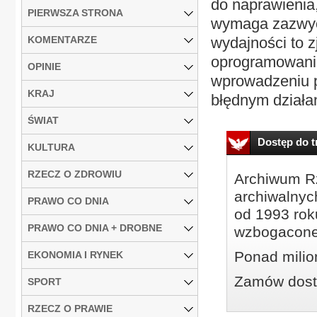
do naprawienia
PIERWSZA STRONA
wymaga zazwycz
KOMENTARZE
wydajności to 
oprogramowaniu
OPINIE
wprowadzeniu p
KRAJ
błędnym działan
ŚWIAT
Dostęp do tr
KULTURA
RZECZ O ZDROWIU
Archiwum Rz
archiwalnyc
PRAWO CO DNIA
od 1993 roku
PRAWO CO DNIA + DROBNE
wzbogacone
Ponad milio
EKONOMIA I RYNEK
Zamów dostę
SPORT
RZECZ O PRAWIE