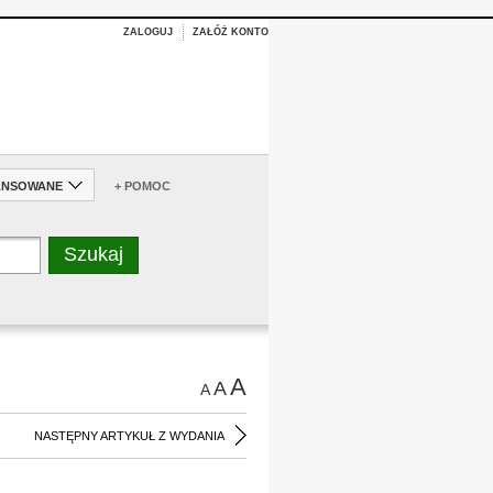
ZALOGUJ
ZAŁÓŻ KONTO
ANSOWANE
+ POMOC
A
A
A
NASTĘPNY ARTYKUŁ Z WYDANIA