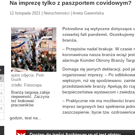
Na imprezę tylko z paszportem covidowym?
12 listopada 2021 | Nieruchomości | Aneta Gawrońska
Potrzebne są wytyczne dotyczące u
czwartej fali pandemii. Oczekujemy 
branża.
– Przepisów nadal brakuje. W czasie na
koronawirusa nasza branża wciąż jes
alarmuje Komitet Obrony Branży Targ
Domaga się jasnych deklaracji, pod 
organizować imprezy. – Po odblokowan
autor zdjęcia: Piotr
D
Guzik
większym, niż się spodziewano, zaint
źródło: Fotorzepa
7
przedstawiciele branży. Apelują do r
bezpieczeństwa wystawcom i zwiedza
Branżę targową zabija
14
niepewność. Zaczyna
– Praktycznie nie ma możliwości brani
też brakować
21
pracowników
imprez targowych bez spełnienia jedn
28
zaszczepienie, bycie tzw. ozdrowieńce
godzin, test na...
Dostęp do treści Archiwum.rp.pl jest płatny.