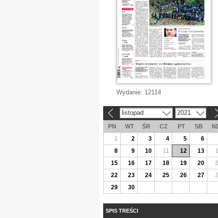
Wydanie:
12114
listopad
2021
«
»
PN
WT
ŚR
CZ
PT
SB
N
1
2
3
4
5
6
8
9
10
11
12
13
15
16
17
18
19
20
22
23
24
25
26
27
29
30
SPIS TREŚCI