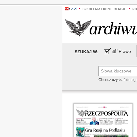
SZKOLENIA I KONFERENCJE
PO
Prawo
SZUKAJ W:
Chcesz uzyskać dostę