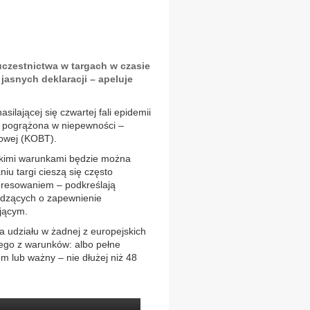
czestnictwa w targach w czasie
jasnych deklaracji – apeluje
silającej się czwartej fali epidemii
t pogrążona w niepewności –
owej (KOBT).
jakimi warunkami będzie można
iu targi cieszą się często
eresowaniem – podkreślają
ządzących o zapewnienie
jącym.
a udziału w żadnej z europejskich
ego z warunków: albo pełne
m lub ważny – nie dłużej niż 48