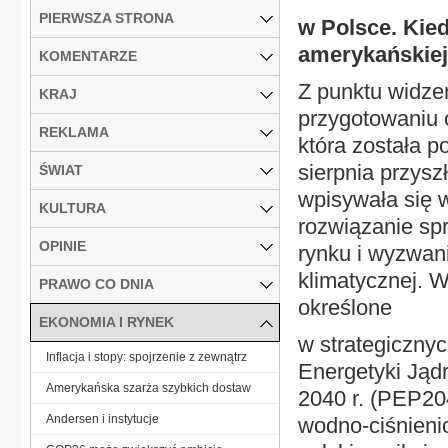
PIERWSZA STRONA
w Polsce. Kie
amerykańskie
KOMENTARZE
Z punktu widze
KRAJ
przygotowaniu 
REKLAMA
która została 
sierpnia przysz
ŚWIAT
wpisywała się 
KULTURA
rozwiązanie sp
OPINIE
rynku i wyzwan
klimatycznej. 
PRAWO CO DNIA
określone
EKONOMIA I RYNEK
w strategiczny
Inflacja i stopy: spojrzenie z zewnątrz
Energetyki Jądr
Amerykańska szarża szybkich dostaw
2040 r. (PEP20
Andersen i instytucje
wodno-ciśnien