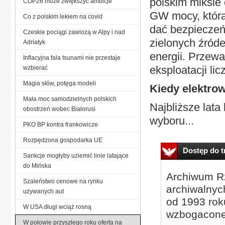
polskim miksie
COP26 może zwiększyć ambicje
GW mocy, która
Co z polskim lekiem na covid
dać bezpieczeń
Czeskie pociągi zawiozą w Alpy i nad
zielonych źród
Adriatyk
energii. Przew
Inflacyjna fala tsunami nie przestaje
eksploatacji lic
wzbierać
Magia słów, potęga modeli
Kiedy elektro
Mała moc samodzielnych polskich
Najbliższe lat
obostrzeń wobec Białorusi
wyboru...
PKO BP kontra frankowicze
Rozpędzona gospodarka UE
Dostęp do tr
Sankcje mogłyby uziemić linie latające
do Mińska
Archiwum Rz
Szaleństwo cenowe na rynku
archiwalnyc
używanych aut
od 1993 roku
W USA długi wciąż rosną
wzbogacone
W połowie przyszłego roku oferta na