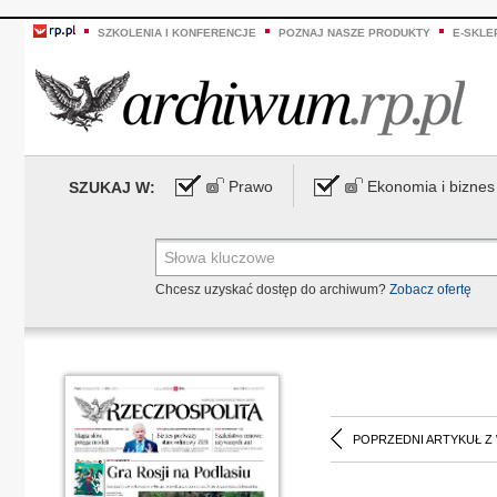
SZKOLENIA I KONFERENCJE
POZNAJ NASZE PRODUKTY
E-SKLE
Prawo
Ekonomia i biznes
SZUKAJ W:
Chcesz uzyskać dostęp do archiwum?
Zobacz ofertę
POPRZEDNI ARTYKUŁ Z