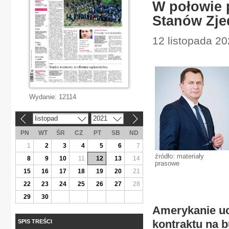
W połowie 
Stanów Zj
12 listopada 2
Wydanie:
12114
listopad
2021
«
»
PN
WT
ŚR
CZ
PT
SB
ND
1
2
3
4
5
6
7
źródło: materiały
8
9
10
11
12
13
14
prasowe
15
16
17
18
19
20
21
22
23
24
25
26
27
28
29
30
Amerykanie uc
kontraktu na 
SPIS TREŚCI