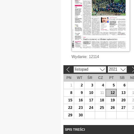
Wydanie:
12114
listopad
2021
«
»
PN
WT
ŚR
CZ
PT
SB
N
1
2
3
4
5
6
8
9
10
11
12
13
15
16
17
18
19
20
22
23
24
25
26
27
29
30
SPIS TREŚCI