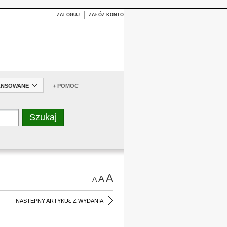
ZALOGUJ
ZAŁÓŻ KONTO
ANSOWANE
+ POMOC
A
A
A
NASTĘPNY ARTYKUŁ Z WYDANIA