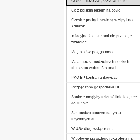
COP26 może zwiększyć ambicje
Co z polskim lekiem na covid
Czeskie pociągi zawiozą w Alpy i nad
Adriatyk
Inflacyjna fala tsunami nie przestaje
wzbierać
Magia słów, potęga modeli
Mała moc samodzielnych polskich
obostrzeń wobec Białorusi
PKO BP kontra frankowicze
Rozpędzona gospodarka UE
Sankcje mogłyby uziemić linie latające
do Mińska
Szaleństwo cenowe na rynku
używanych aut
W USA długi wciąż rosną
W połowie przyszłego roku oferta na