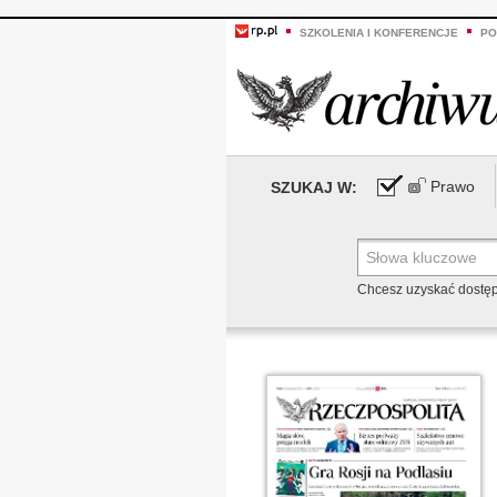
SZKOLENIA I KONFERENCJE
PO
Prawo
SZUKAJ W:
Chcesz uzyskać dostę