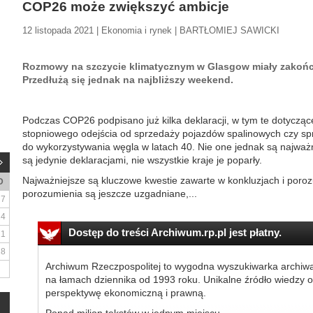
COP26 może zwiększyć ambicje
12 listopada 2021 | Ekonomia i rynek | BARTŁOMIEJ SAWICKI
Rozmowy na szczycie klimatycznym w Glasgow miały zakończ
Przedłużą się jednak na najbliższy weekend.
Podczas COP26 podpisano już kilka deklaracji, w tym te dotycząc
stopniowego odejścia od sprzedaży pojazdów spalinowych czy spr
do wykorzystywania węgla w latach 40. Nie one jednak są najważn
są jedynie deklaracjami, nie wszystkie kraje je poparły.
Najważniejsze są kluczowe kwestie zawarte w konkluzjach i poroz
D
porozumienia są jeszcze uzgadniane,...
7
14
Dostęp do treści Archiwum.rp.pl jest płatny.
21
28
Archiwum Rzeczpospolitej to wygodna wyszukiwarka archiw
na łamach dziennika od 1993 roku. Unikalne źródło wiedzy o
perspektywę ekonomiczną i prawną.